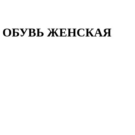
Домашняя обувь
Валенки
ОБУВЬ ЖЕНСКАЯ
Пляжная обувь
Летняя обувь
Кроссовки, кеды и слипон
Балетки и мокасины
Туфли на каблуке
Туфли на танкетке
Закрытые туфли
Демисезонная обувь