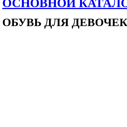
ОСНОВНОЙ КАТАЛ
ОБУВЬ ДЛЯ ДЕВОЧЕ
Пляжная обувь
Сандалии и босоножки
Кроссовки
Кеды и слипоны
Туфли и мокасины
Закрытые туфли
Демисезонная обувь
Резиновые сапоги
Зимняя обувь