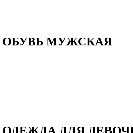
Резиновая обувь
Зимние сапоги и ботинки
Домашняя обувь
ОБУВЬ МУЖСКАЯ
Летняя обувь
Кеды и кроссовки
Полуботинки и мокасины
Демисезонная обувь
Зимняя обувь
Домашняя обувь
ОДЕЖДА ДЛЯ ДЕВОЧ