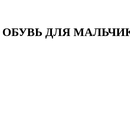
Домашняя обувь
Валенки
ОБУВЬ ДЛЯ МАЛЬЧИ
Пляжная обувь
Сандалии, открытые туфл
Кроссовки
Кеды и слипоны
Туфли и полуботинки
Демисезонная обувь
Резиновые сапоги
Зимняя обувь