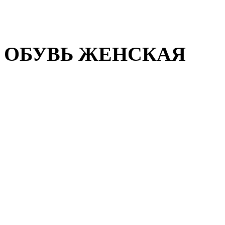
Домашняя обувь
Валенки
ОБУВЬ ЖЕНСКАЯ
Пляжная обувь
Летняя обувь
Кроссовки, кеды и слипон
Балетки и мокасины
Туфли на каблуке
Туфли на танкетке
Закрытые туфли
Демисезонная обувь