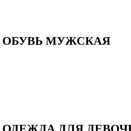
Резиновая обувь
Зимние сапоги и ботинки
Домашняя обувь
ОБУВЬ МУЖСКАЯ
Летняя обувь
Кеды и кроссовки
Полуботинки и мокасины
Демисезонная обувь
Зимняя обувь
Домашняя обувь
ОДЕЖДА ДЛЯ ДЕВОЧ