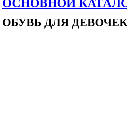
ОСНОВНОЙ КАТАЛ
ОБУВЬ ДЛЯ ДЕВОЧЕ
Пляжная обувь
Сандалии и босоножки
Кроссовки
Кеды и слипоны
Туфли и мокасины
Закрытые туфли
Демисезонная обувь
Резиновые сапоги
Зимняя обувь