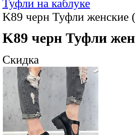
Туфли на каблуке
K89 черн Туфли женские (
K89 черн Туфли женс
Скидка