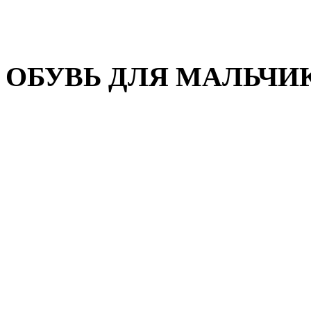
Домашняя обувь
Валенки
ОБУВЬ ДЛЯ МАЛЬЧИ
Пляжная обувь
Сандалии, открытые туфл
Кроссовки
Кеды и слипоны
Туфли и полуботинки
Демисезонная обувь
Резиновые сапоги
Зимняя обувь