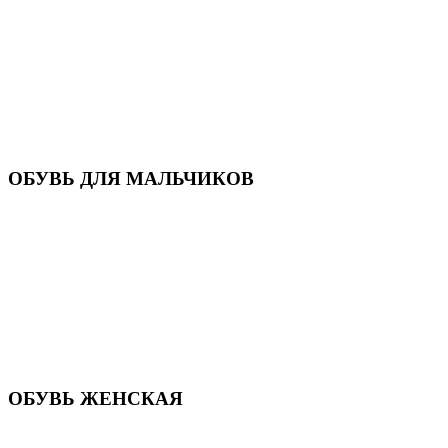
Кроссовки
Кеды и слипоны
Туфли и мокасины
Закрытые туфли
Демисезонная обувь
Резиновые сапоги
Зимняя обувь
Домашняя обувь
Валенки
ОБУВЬ ДЛЯ МАЛЬЧИКОВ
Пляжная обувь
Сандалии, открытые туфли
Кроссовки
Кеды и слипоны
Туфли и полуботинки
Демисезонная обувь
Резиновые сапоги
Зимняя обувь
Домашняя обувь
Валенки
ОБУВЬ ЖЕНСКАЯ
Пляжная обувь