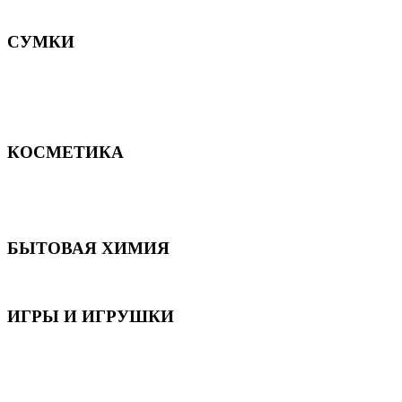
Постельное белье
СУМКИ
Сумки для девочек
Сумки для мальчиков
Сумки женские
Сумки мужские
КОСМЕТИКА
Для волос
Для лица
Для тела, рук и ног
БЫТОВАЯ ХИМИЯ
Бытовая химия
ИГРЫ И ИГРУШКИ
Игрушки для девочек
Игрушки для мальчиков
Игрушки универсальные