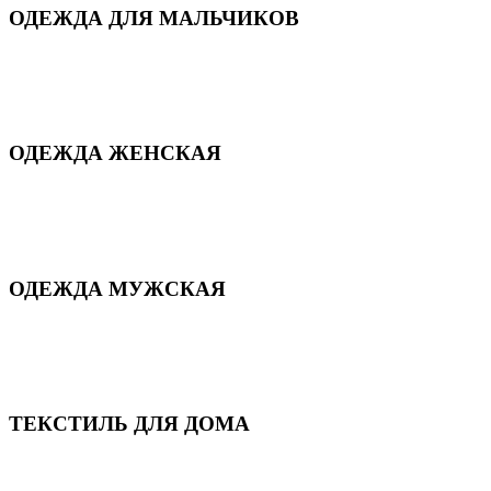
ОДЕЖДА ДЛЯ МАЛЬЧИКОВ
Для дома и сна
Демисезонная
Повседневная
Зимняя
ОДЕЖДА ЖЕНСКАЯ
Для дома и сна
Повседневная
Демисезонная
Зимняя
ОДЕЖДА МУЖСКАЯ
Демисезонная
Зимняя
Повседневная
Для дома и сна
ТЕКСТИЛЬ ДЛЯ ДОМА
Пледы и покрывала
Полотенца