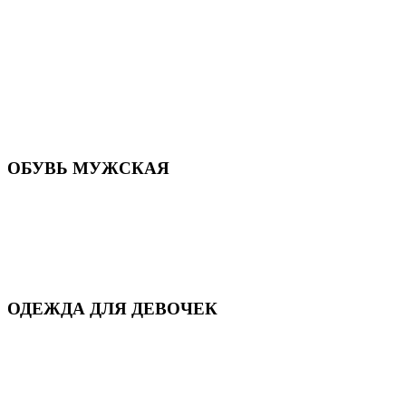
Летняя обувь
Кроссовки, кеды и слипоны
Балетки и мокасины
Туфли на каблуке
Туфли на танкетке
Закрытые туфли
Демисезонная обувь
Резиновая обувь
Зимние сапоги и ботинки
Домашняя обувь
ОБУВЬ МУЖСКАЯ
Летняя обувь
Кеды и кроссовки
Полуботинки и мокасины
Демисезонная обувь
Зимняя обувь
Домашняя обувь
ОДЕЖДА ДЛЯ ДЕВОЧЕК
Для дома и сна
Демисезонная
Повседневная
Зимняя