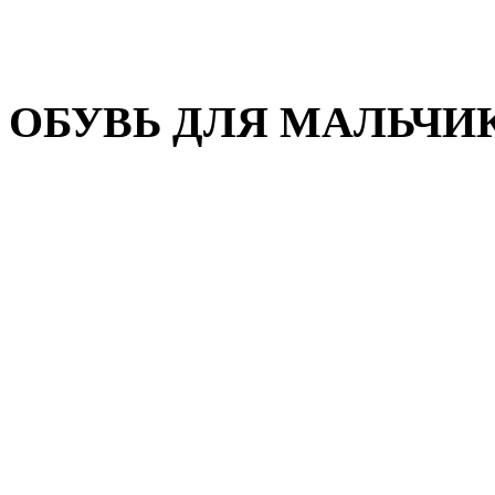
Домашняя обувь
Валенки
ОБУВЬ ДЛЯ МАЛЬЧИ
Пляжная обувь
Сандалии, открытые туфл
Кроссовки
Кеды и слипоны
Туфли и полуботинки
Демисезонная обувь
Резиновые сапоги
Зимняя обувь