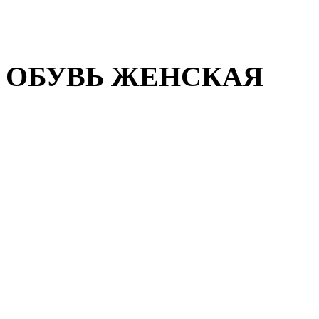
Домашняя обувь
Валенки
ОБУВЬ ЖЕНСКАЯ
Пляжная обувь
Летняя обувь
Кроссовки, кеды и слипон
Балетки и мокасины
Туфли на каблуке
Туфли на танкетке
Закрытые туфли
Демисезонная обувь