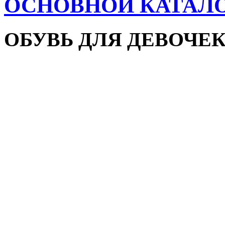
ОСНОВНОЙ КАТАЛ
ОБУВЬ ДЛЯ ДЕВОЧЕ
Пляжная обувь
Сандалии и босоножки
Кроссовки
Кеды и слипоны
Туфли и мокасины
Закрытые туфли
Демисезонная обувь
Резиновые сапоги
Зимняя обувь