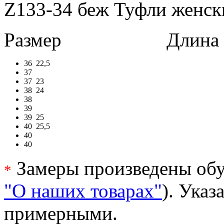
Z133-34 беж Туфли женски
Размер
Длина в 
36
22,5
37
37
23
38
24
38
39
39
25
40
25,5
40
40
Замеры произведены обу
*
"О наших товарах"
). Ука
примерными.