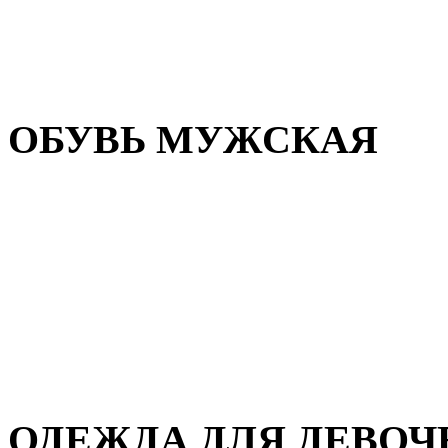
Резиновая обувь
Зимние сапоги и ботинки
Домашняя обувь
ОБУВЬ МУЖСКАЯ
Летняя обувь
Кеды и кроссовки
Полуботинки и мокасины
Демисезонная обувь
Зимняя обувь
Домашняя обувь
ОДЕЖДА ДЛЯ ДЕВОЧ