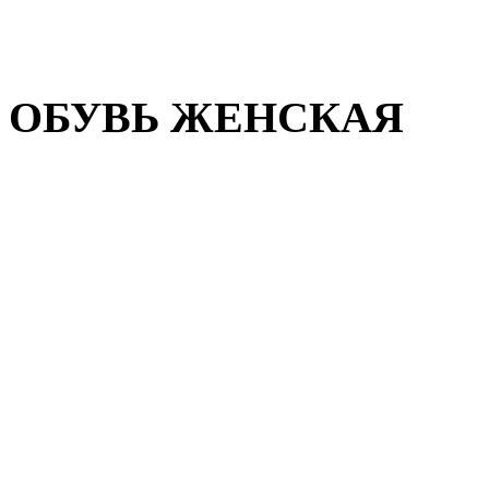
Домашняя обувь
Валенки
ОБУВЬ ЖЕНСКАЯ
Пляжная обувь
Летняя обувь
Кроссовки, кеды и слипон
Балетки и мокасины
Туфли на каблуке
Туфли на танкетке
Закрытые туфли
Демисезонная обувь