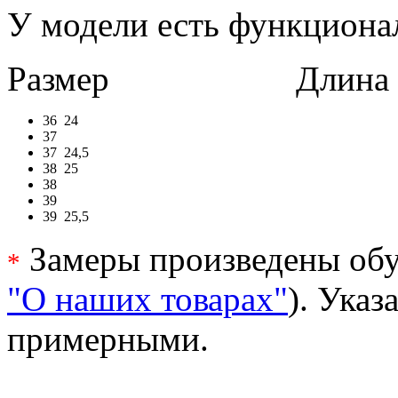
У модели есть функциона
Размер
Длина в 
36
24
37
37
24,5
38
25
38
39
39
25,5
Замеры произведены обу
*
"О наших товарах"
). Ука
примерными.