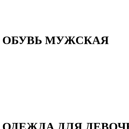
Резиновая обувь
Зимние сапоги и ботинки
Домашняя обувь
ОБУВЬ МУЖСКАЯ
Летняя обувь
Кеды и кроссовки
Полуботинки и мокасины
Демисезонная обувь
Зимняя обувь
Домашняя обувь
ОДЕЖДА ДЛЯ ДЕВОЧ