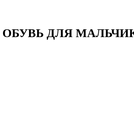
Домашняя обувь
Валенки
ОБУВЬ ДЛЯ МАЛЬЧИ
Пляжная обувь
Сандалии, открытые туфл
Кроссовки
Кеды и слипоны
Туфли и полуботинки
Демисезонная обувь
Резиновые сапоги
Зимняя обувь