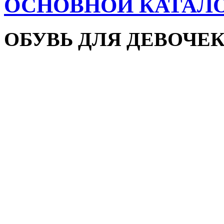
ОСНОВНОЙ КАТАЛ
ОБУВЬ ДЛЯ ДЕВОЧЕ
Пляжная обувь
Сандалии и босоножки
Кроссовки
Кеды и слипоны
Туфли и мокасины
Закрытые туфли
Демисезонная обувь
Резиновые сапоги
Зимняя обувь