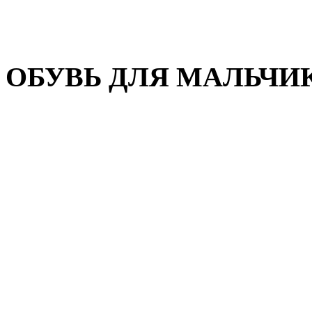
Домашняя обувь
Валенки
ОБУВЬ ДЛЯ МАЛЬЧИ
Пляжная обувь
Сандалии, открытые туфл
Кроссовки
Кеды и слипоны
Туфли и полуботинки
Демисезонная обувь
Резиновые сапоги
Зимняя обувь