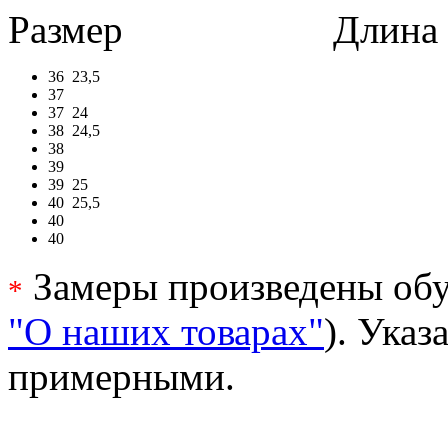
Размер
Длина в 
36
23,5
37
37
24
38
24,5
38
39
39
25
40
25,5
40
40
Замеры произведены обу
*
"О наших товарах"
). Ука
примерными.