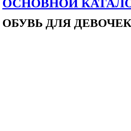
ОСНОВНОЙ КАТАЛ
ОБУВЬ ДЛЯ ДЕВОЧЕ
Пляжная обувь
Сандалии и босоножки
Кроссовки
Кеды и слипоны
Туфли и мокасины
Закрытые туфли
Демисезонная обувь
Резиновые сапоги
Зимняя обувь