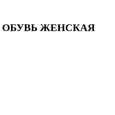
Домашняя обувь
Валенки
ОБУВЬ ЖЕНСКАЯ
Пляжная обувь
Летняя обувь
Кроссовки, кеды и слипон
Балетки и мокасины
Туфли на каблуке
Туфли на танкетке
Закрытые туфли
Демисезонная обувь