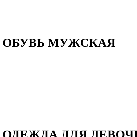
Резиновая обувь
Зимние сапоги и ботинки
Домашняя обувь
ОБУВЬ МУЖСКАЯ
Летняя обувь
Кеды и кроссовки
Полуботинки и мокасины
Демисезонная обувь
Зимняя обувь
Домашняя обувь
ОДЕЖДА ДЛЯ ДЕВОЧ