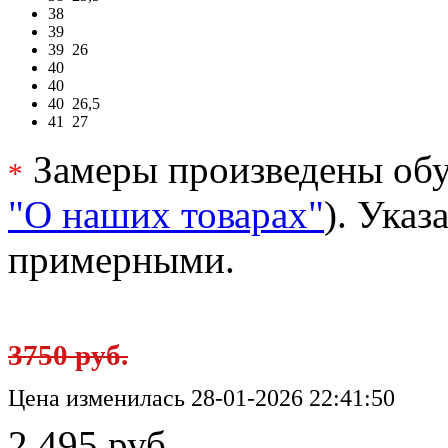
38
39
39
26
40
40
40
26,5
41
27
Замеры произведены обу
*
"О наших товарах"
). Ука
примерными.
3750 руб.
Цена изменилась 28-01-2026 22:41:50
2 495 руб.