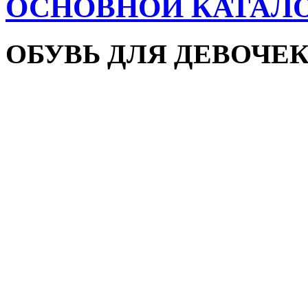
ОСНОВНОЙ КАТАЛ
ОБУВЬ ДЛЯ ДЕВОЧЕ
Пляжная обувь
Сандалии и босоножки
Кроссовки
Кеды и слипоны
Туфли и мокасины
Закрытые туфли
Демисезонная обувь
Резиновые сапоги
Зимняя обувь