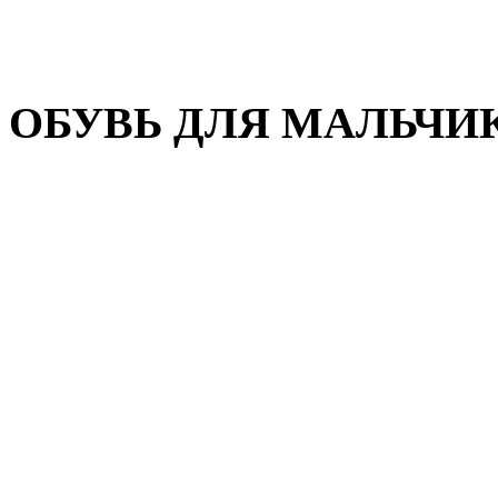
Домашняя обувь
Валенки
ОБУВЬ ДЛЯ МАЛЬЧИ
Пляжная обувь
Сандалии, открытые туфл
Кроссовки
Кеды и слипоны
Туфли и полуботинки
Демисезонная обувь
Резиновые сапоги
Зимняя обувь