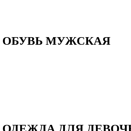
Резиновая обувь
Зимние сапоги и ботинки
Домашняя обувь
ОБУВЬ МУЖСКАЯ
Летняя обувь
Кеды и кроссовки
Полуботинки и мокасины
Демисезонная обувь
Зимняя обувь
Домашняя обувь
ОДЕЖДА ДЛЯ ДЕВОЧ