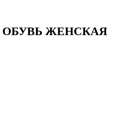
Домашняя обувь
Валенки
ОБУВЬ ЖЕНСКАЯ
Пляжная обувь
Летняя обувь
Кроссовки, кеды и слипон
Балетки и мокасины
Туфли на каблуке
Туфли на танкетке
Закрытые туфли
Демисезонная обувь