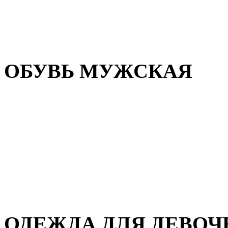
Резиновая обувь
Зимние сапоги и ботинки
Домашняя обувь
ОБУВЬ МУЖСКАЯ
Летняя обувь
Кеды и кроссовки
Полуботинки и мокасины
Демисезонная обувь
Зимняя обувь
Домашняя обувь
ОДЕЖДА ДЛЯ ДЕВОЧ