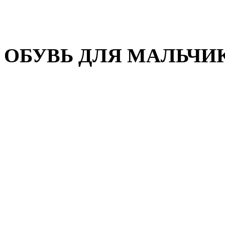
Домашняя обувь
Валенки
ОБУВЬ ДЛЯ МАЛЬЧИ
Пляжная обувь
Сандалии, открытые туфл
Кроссовки
Кеды и слипоны
Туфли и полуботинки
Демисезонная обувь
Резиновые сапоги
Зимняя обувь