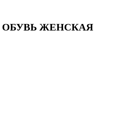
Домашняя обувь
Валенки
ОБУВЬ ЖЕНСКАЯ
Пляжная обувь
Летняя обувь
Кроссовки, кеды и слипон
Балетки и мокасины
Туфли на каблуке
Туфли на танкетке
Закрытые туфли
Демисезонная обувь