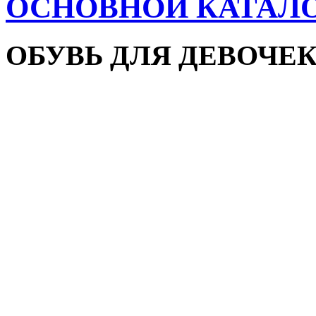
ОСНОВНОЙ КАТАЛ
ОБУВЬ ДЛЯ ДЕВОЧЕ
Пляжная обувь
Сандалии и босоножки
Кроссовки
Кеды и слипоны
Туфли и мокасины
Закрытые туфли
Демисезонная обувь
Резиновые сапоги
Зимняя обувь