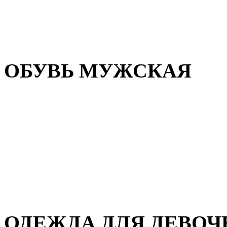
Резиновая обувь
Зимние сапоги и ботинки
Домашняя обувь
ОБУВЬ МУЖСКАЯ
Летняя обувь
Кеды и кроссовки
Полуботинки и мокасины
Демисезонная обувь
Зимняя обувь
Домашняя обувь
ОДЕЖДА ДЛЯ ДЕВОЧ