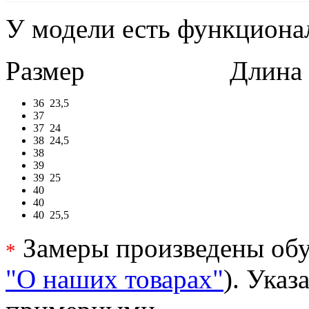
У модели есть функциона
Размер
Длина в 
36
23,5
37
37
24
38
24,5
38
39
39
25
40
40
40
25,5
Замеры произведены обу
*
"О наших товарах"
). Ука