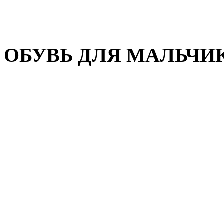
Домашняя обувь
Валенки
ОБУВЬ ДЛЯ МАЛЬЧИ
Пляжная обувь
Сандалии, открытые туфл
Кроссовки
Кеды и слипоны
Туфли и полуботинки
Демисезонная обувь
Резиновые сапоги
Зимняя обувь