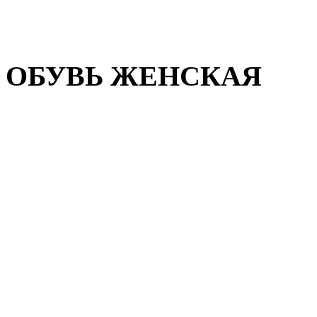
Домашняя обувь
Валенки
ОБУВЬ ЖЕНСКАЯ
Пляжная обувь
Летняя обувь
Кроссовки, кеды и слипон
Балетки и мокасины
Туфли на каблуке
Туфли на танкетке
Закрытые туфли
Демисезонная обувь