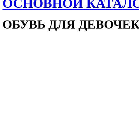
ОСНОВНОЙ КАТАЛ
ОБУВЬ ДЛЯ ДЕВОЧЕ
Пляжная обувь
Сандалии и босоножки
Кроссовки
Кеды и слипоны
Туфли и мокасины
Закрытые туфли
Демисезонная обувь
Резиновые сапоги
Зимняя обувь