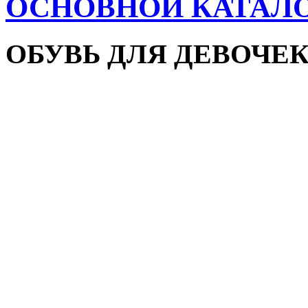
ОСНОВНОЙ КАТАЛ
ОБУВЬ ДЛЯ ДЕВОЧЕ
Пляжная обувь
Сандалии и босоножки
Кроссовки
Кеды и слипоны
Туфли и мокасины
Закрытые туфли
Демисезонная обувь
Резиновые сапоги
Зимняя обувь