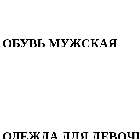
Резиновая обувь
Зимние сапоги и ботинки
Домашняя обувь
ОБУВЬ МУЖСКАЯ
Летняя обувь
Кеды и кроссовки
Полуботинки и мокасины
Демисезонная обувь
Зимняя обувь
Домашняя обувь
ОДЕЖДА ДЛЯ ДЕВОЧ