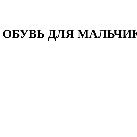
Домашняя обувь
Валенки
ОБУВЬ ДЛЯ МАЛЬЧИ
Пляжная обувь
Сандалии, открытые туфл
Кроссовки
Кеды и слипоны
Туфли и полуботинки
Демисезонная обувь
Резиновые сапоги
Зимняя обувь