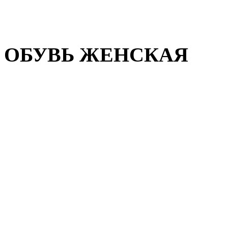
Домашняя обувь
Валенки
ОБУВЬ ЖЕНСКАЯ
Пляжная обувь
Летняя обувь
Кроссовки, кеды и слипон
Балетки и мокасины
Туфли на каблуке
Туфли на танкетке
Закрытые туфли
Демисезонная обувь