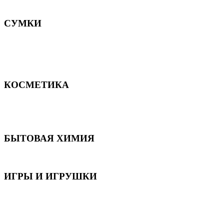
Постельное белье
СУМКИ
Сумки для девочек
Сумки для мальчиков
Сумки женские
Сумки мужские
КОСМЕТИКА
Для волос
Для лица
Для тела, рук и ног
БЫТОВАЯ ХИМИЯ
Бытовая химия
ИГРЫ И ИГРУШКИ
Игрушки для девочек
Игрушки для мальчиков
Игрушки универсальные