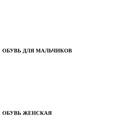
Кроссовки
Кеды и слипоны
Туфли и мокасины
Закрытые туфли
Демисезонная обувь
Резиновые сапоги
Зимняя обувь
Домашняя обувь
Валенки
ОБУВЬ ДЛЯ МАЛЬЧИКОВ
Пляжная обувь
Сандалии, открытые туфли
Кроссовки
Кеды и слипоны
Туфли и полуботинки
Демисезонная обувь
Резиновые сапоги
Зимняя обувь
Домашняя обувь
Валенки
ОБУВЬ ЖЕНСКАЯ
Пляжная обувь