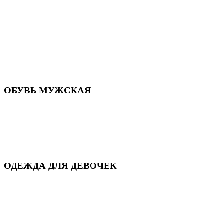
Летняя обувь
Кроссовки, кеды и слипоны
Балетки и мокасины
Туфли на каблуке
Туфли на танкетке
Закрытые туфли
Демисезонная обувь
Резиновая обувь
Зимние сапоги и ботинки
Домашняя обувь
ОБУВЬ МУЖСКАЯ
Летняя обувь
Кеды и кроссовки
Полуботинки и мокасины
Демисезонная обувь
Зимняя обувь
Домашняя обувь
ОДЕЖДА ДЛЯ ДЕВОЧЕК
Для дома и сна
Демисезонная
Повседневная
Зимняя