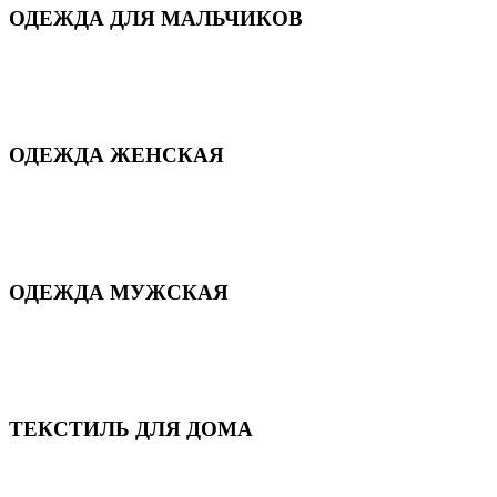
ОДЕЖДА ДЛЯ МАЛЬЧИКОВ
Для дома и сна
Демисезонная
Повседневная
Зимняя
ОДЕЖДА ЖЕНСКАЯ
Для дома и сна
Повседневная
Демисезонная
Зимняя
ОДЕЖДА МУЖСКАЯ
Демисезонная
Зимняя
Повседневная
Для дома и сна
ТЕКСТИЛЬ ДЛЯ ДОМА
Пледы и покрывала
Полотенца