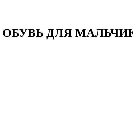
Домашняя обувь
Валенки
ОБУВЬ ДЛЯ МАЛЬЧИ
Пляжная обувь
Сандалии, открытые туфл
Кроссовки
Кеды и слипоны
Туфли и полуботинки
Демисезонная обувь
Резиновые сапоги
Зимняя обувь