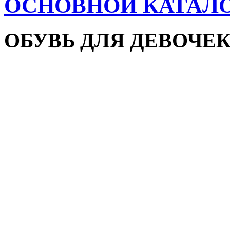
ОСНОВНОЙ КАТАЛ
ОБУВЬ ДЛЯ ДЕВОЧЕ
Пляжная обувь
Сандалии и босоножки
Кроссовки
Кеды и слипоны
Туфли и мокасины
Закрытые туфли
Демисезонная обувь
Резиновые сапоги
Зимняя обувь