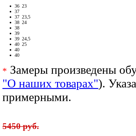
36
23
37
37
23,5
38
24
38
39
39
24,5
40
25
40
40
Замеры произведены обу
*
"О наших товарах"
). Ука
примерными.
5450 руб.