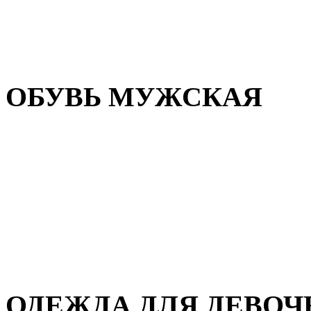
Резиновая обувь
Зимние сапоги и ботинки
Домашняя обувь
ОБУВЬ МУЖСКАЯ
Летняя обувь
Кеды и кроссовки
Полуботинки и мокасины
Демисезонная обувь
Зимняя обувь
Домашняя обувь
ОДЕЖДА ДЛЯ ДЕВОЧ