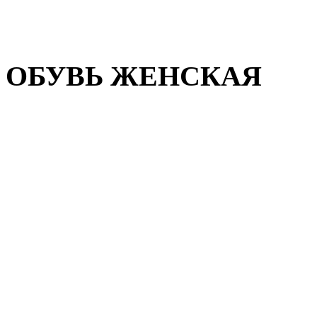
Домашняя обувь
Валенки
ОБУВЬ ЖЕНСКАЯ
Пляжная обувь
Летняя обувь
Кроссовки, кеды и слипон
Балетки и мокасины
Туфли на каблуке
Туфли на танкетке
Закрытые туфли
Демисезонная обувь