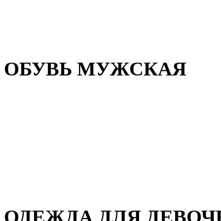
Резиновая обувь
Зимние сапоги и ботинки
Домашняя обувь
ОБУВЬ МУЖСКАЯ
Летняя обувь
Кеды и кроссовки
Полуботинки и мокасины
Демисезонная обувь
Зимняя обувь
Домашняя обувь
ОДЕЖДА ДЛЯ ДЕВОЧ