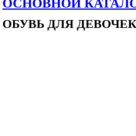
ОСНОВНОЙ КАТАЛ
ОБУВЬ ДЛЯ ДЕВОЧЕ
Пляжная обувь
Сандалии и босоножки
Кроссовки
Кеды и слипоны
Туфли и мокасины
Закрытые туфли
Демисезонная обувь
Резиновые сапоги
Зимняя обувь