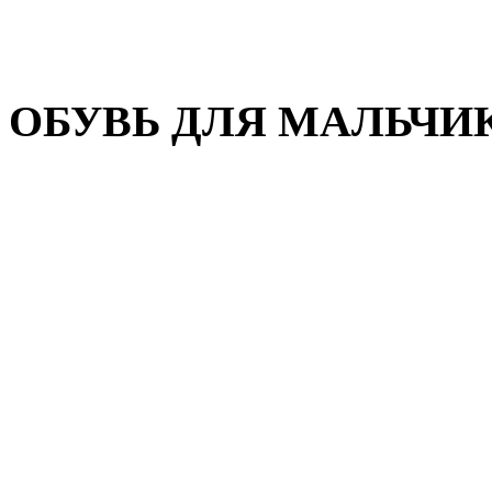
Домашняя обувь
Валенки
ОБУВЬ ДЛЯ МАЛЬЧИ
Пляжная обувь
Сандалии, открытые туфл
Кроссовки
Кеды и слипоны
Туфли и полуботинки
Демисезонная обувь
Резиновые сапоги
Зимняя обувь