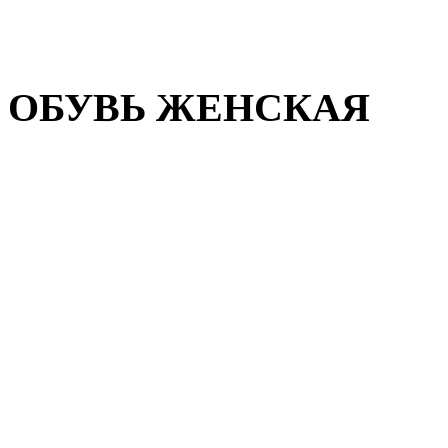
Домашняя обувь
Валенки
ОБУВЬ ЖЕНСКАЯ
Пляжная обувь
Летняя обувь
Кроссовки, кеды и слипон
Балетки и мокасины
Туфли на каблуке
Туфли на танкетке
Закрытые туфли
Демисезонная обувь