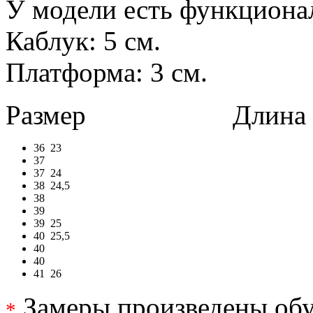
У модели есть функциона
Каблук: 5 см.
Платформа: 3 см.
Размер
Длина в 
36
23
37
37
24
38
24,5
38
39
39
25
40
25,5
40
40
41
26
Замеры произведены обу
*