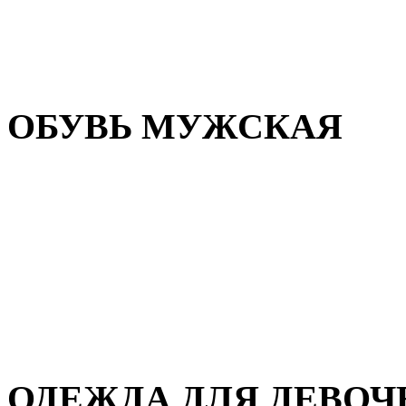
Резиновая обувь
Зимние сапоги и ботинки
Домашняя обувь
ОБУВЬ МУЖСКАЯ
Летняя обувь
Кеды и кроссовки
Полуботинки и мокасины
Демисезонная обувь
Зимняя обувь
Домашняя обувь
ОДЕЖДА ДЛЯ ДЕВОЧ