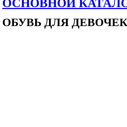
ОСНОВНОЙ КАТАЛ
ОБУВЬ ДЛЯ ДЕВОЧЕ
Пляжная обувь
Сандалии и босоножки
Кроссовки
Кеды и слипоны
Туфли и мокасины
Закрытые туфли
Демисезонная обувь
Резиновые сапоги
Зимняя обувь