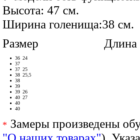
Высота: 47 см.
Ширина голенища:38 см.
Размер
Длина в 
36
24
37
37
25
38
25,5
38
39
39
26
40
27
40
40
Замеры произведены обу
*
"О наших товарах"
). Ука