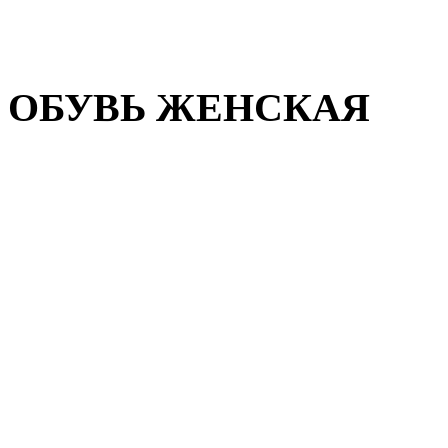
Домашняя обувь
Валенки
ОБУВЬ ЖЕНСКАЯ
Пляжная обувь
Летняя обувь
Кроссовки, кеды и слипон
Балетки и мокасины
Туфли на каблуке
Туфли на танкетке
Закрытые туфли
Демисезонная обувь