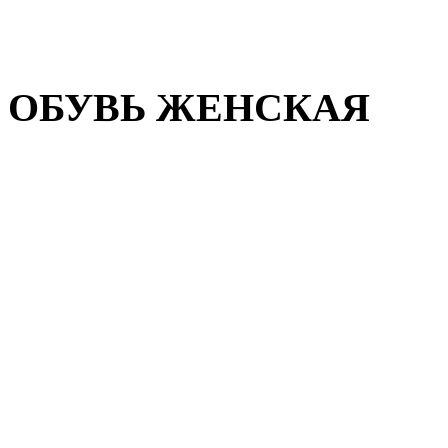
Домашняя обувь
Валенки
ОБУВЬ ЖЕНСКАЯ
Пляжная обувь
Летняя обувь
Кроссовки, кеды и слипон
Балетки и мокасины
Туфли на каблуке
Туфли на танкетке
Закрытые туфли
Демисезонная обувь