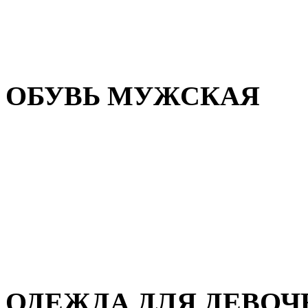
Резиновая обувь
Зимние сапоги и ботинки
Домашняя обувь
ОБУВЬ МУЖСКАЯ
Летняя обувь
Кеды и кроссовки
Полуботинки и мокасины
Демисезонная обувь
Зимняя обувь
Домашняя обувь
ОДЕЖДА ДЛЯ ДЕВОЧ