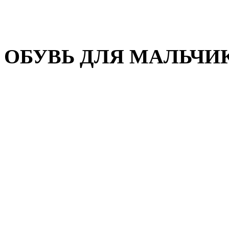
Домашняя обувь
Валенки
ОБУВЬ ДЛЯ МАЛЬЧИ
Пляжная обувь
Сандалии, открытые туфл
Кроссовки
Кеды и слипоны
Туфли и полуботинки
Демисезонная обувь
Резиновые сапоги
Зимняя обувь