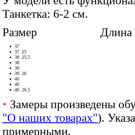
У модели есть функциона
Танкетка: 6-2 см.
Размер
Длина в 
37
37
25
38
25,5
38
39
39
26
40
40
40
26,5
Замеры произведены обу
*
"О наших товарах"
). Ука
примерными.