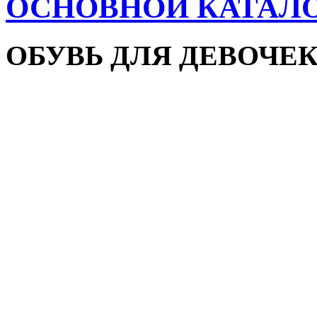
ОСНОВНОЙ КАТАЛ
ОБУВЬ ДЛЯ ДЕВОЧЕ
Пляжная обувь
Сандалии и босоножки
Кроссовки
Кеды и слипоны
Туфли и мокасины
Закрытые туфли
Демисезонная обувь
Резиновые сапоги
Зимняя обувь