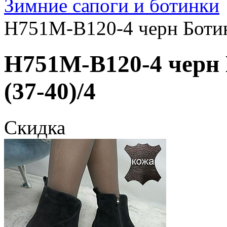
Зимние сапоги и ботинки
H751M-B120-4 черн Ботин
H751M-B120-4 черн 
(37-40)/4
Скидка