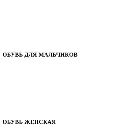
Кроссовки
Кеды и слипоны
Туфли и мокасины
Закрытые туфли
Демисезонная обувь
Резиновые сапоги
Зимняя обувь
Домашняя обувь
Валенки
ОБУВЬ ДЛЯ МАЛЬЧИКОВ
Пляжная обувь
Сандалии, открытые туфли
Кроссовки
Кеды и слипоны
Туфли и полуботинки
Демисезонная обувь
Резиновые сапоги
Зимняя обувь
Домашняя обувь
Валенки
ОБУВЬ ЖЕНСКАЯ
Пляжная обувь