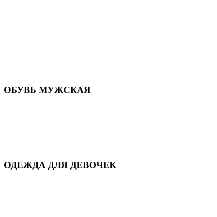
Летняя обувь
Кроссовки, кеды и слипоны
Балетки и мокасины
Туфли на каблуке
Туфли на танкетке
Закрытые туфли
Демисезонная обувь
Резиновая обувь
Зимние сапоги и ботинки
Домашняя обувь
ОБУВЬ МУЖСКАЯ
Летняя обувь
Кеды и кроссовки
Полуботинки и мокасины
Демисезонная обувь
Зимняя обувь
Домашняя обувь
ОДЕЖДА ДЛЯ ДЕВОЧЕК
Для дома и сна
Демисезонная
Повседневная
Зимняя