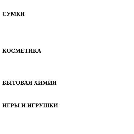
Постельное белье
СУМКИ
Сумки для девочек
Сумки для мальчиков
Сумки женские
Сумки мужские
КОСМЕТИКА
Для волос
Для лица
Для тела, рук и ног
БЫТОВАЯ ХИМИЯ
Бытовая химия
ИГРЫ И ИГРУШКИ
Игрушки для девочек
Игрушки для мальчиков
Игрушки универсальные