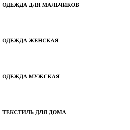
ОДЕЖДА ДЛЯ МАЛЬЧИКОВ
Для дома и сна
Демисезонная
Повседневная
Зимняя
ОДЕЖДА ЖЕНСКАЯ
Для дома и сна
Повседневная
Демисезонная
Зимняя
ОДЕЖДА МУЖСКАЯ
Демисезонная
Зимняя
Повседневная
Для дома и сна
ТЕКСТИЛЬ ДЛЯ ДОМА
Пледы и покрывала
Полотенца