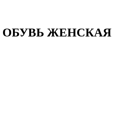
Домашняя обувь
Валенки
ОБУВЬ ЖЕНСКАЯ
Пляжная обувь
Летняя обувь
Кроссовки, кеды и слипон
Балетки и мокасины
Туфли на каблуке
Туфли на танкетке
Закрытые туфли
Демисезонная обувь