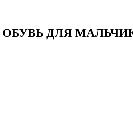
Домашняя обувь
Валенки
ОБУВЬ ДЛЯ МАЛЬЧИ
Пляжная обувь
Сандалии, открытые туфл
Кроссовки
Кеды и слипоны
Туфли и полуботинки
Демисезонная обувь
Резиновые сапоги
Зимняя обувь