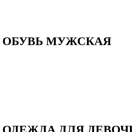
Резиновая обувь
Зимние сапоги и ботинки
Домашняя обувь
ОБУВЬ МУЖСКАЯ
Летняя обувь
Кеды и кроссовки
Полуботинки и мокасины
Демисезонная обувь
Зимняя обувь
Домашняя обувь
ОДЕЖДА ДЛЯ ДЕВОЧ