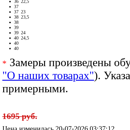
36
22,5
37
37
23
38
23,5
38
39
39
24
40
24,5
40
40
Замеры произведены обу
*
"О наших товарах"
). Ука
примерными.
1695 руб.
Цена изменилась 20-07-2026 03:37:12