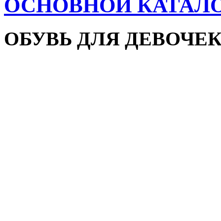
ОСНОВНОЙ КАТАЛ
ОБУВЬ ДЛЯ ДЕВОЧЕ
Пляжная обувь
Сандалии и босоножки
Кроссовки
Кеды и слипоны
Туфли и мокасины
Закрытые туфли
Демисезонная обувь
Резиновые сапоги
Зимняя обувь