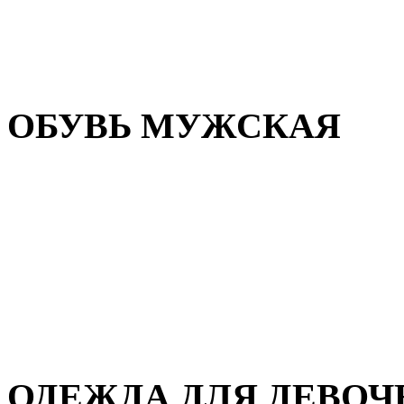
Резиновая обувь
Зимние сапоги и ботинки
Домашняя обувь
ОБУВЬ МУЖСКАЯ
Летняя обувь
Кеды и кроссовки
Полуботинки и мокасины
Демисезонная обувь
Зимняя обувь
Домашняя обувь
ОДЕЖДА ДЛЯ ДЕВОЧ