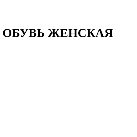
Домашняя обувь
Валенки
ОБУВЬ ЖЕНСКАЯ
Пляжная обувь
Летняя обувь
Кроссовки, кеды и слипон
Балетки и мокасины
Туфли на каблуке
Туфли на танкетке
Закрытые туфли
Демисезонная обувь