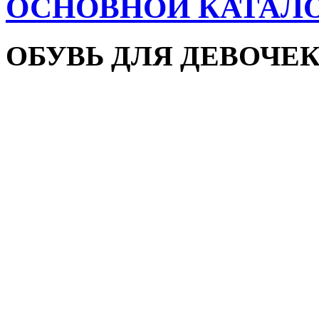
ОСНОВНОЙ КАТАЛ
ОБУВЬ ДЛЯ ДЕВОЧЕ
Пляжная обувь
Сандалии и босоножки
Кроссовки
Кеды и слипоны
Туфли и мокасины
Закрытые туфли
Демисезонная обувь
Резиновые сапоги
Зимняя обувь