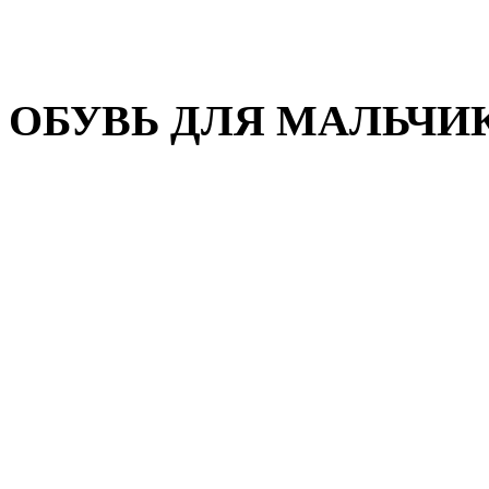
Домашняя обувь
Валенки
ОБУВЬ ДЛЯ МАЛЬЧИ
Пляжная обувь
Сандалии, открытые туфл
Кроссовки
Кеды и слипоны
Туфли и полуботинки
Демисезонная обувь
Резиновые сапоги
Зимняя обувь