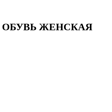
Домашняя обувь
Валенки
ОБУВЬ ЖЕНСКАЯ
Пляжная обувь
Летняя обувь
Кроссовки, кеды и слипон
Балетки и мокасины
Туфли на каблуке
Туфли на танкетке
Закрытые туфли
Демисезонная обувь