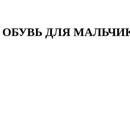
Домашняя обувь
Валенки
ОБУВЬ ДЛЯ МАЛЬЧИ
Пляжная обувь
Сандалии, открытые туфл
Кроссовки
Кеды и слипоны
Туфли и полуботинки
Демисезонная обувь
Резиновые сапоги
Зимняя обувь