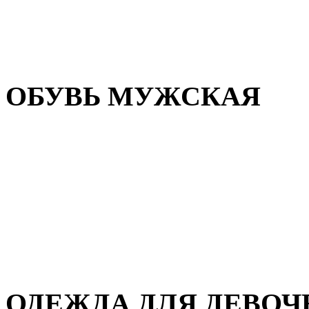
Резиновая обувь
Зимние сапоги и ботинки
Домашняя обувь
ОБУВЬ МУЖСКАЯ
Летняя обувь
Кеды и кроссовки
Полуботинки и мокасины
Демисезонная обувь
Зимняя обувь
Домашняя обувь
ОДЕЖДА ДЛЯ ДЕВОЧ