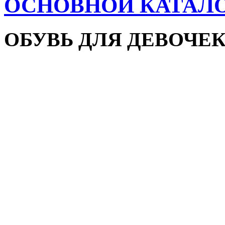
ОСНОВНОЙ КАТАЛ
ОБУВЬ ДЛЯ ДЕВОЧЕ
Пляжная обувь
Сандалии и босоножки
Кроссовки
Кеды и слипоны
Туфли и мокасины
Закрытые туфли
Демисезонная обувь
Резиновые сапоги
Зимняя обувь