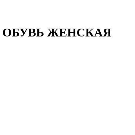
Домашняя обувь
Валенки
ОБУВЬ ЖЕНСКАЯ
Пляжная обувь
Летняя обувь
Кроссовки, кеды и слипон
Балетки и мокасины
Туфли на каблуке
Туфли на танкетке
Закрытые туфли
Демисезонная обувь