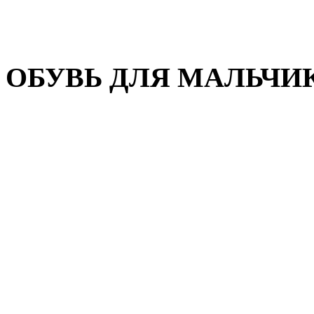
Домашняя обувь
Валенки
ОБУВЬ ДЛЯ МАЛЬЧИ
Пляжная обувь
Сандалии, открытые туфл
Кроссовки
Кеды и слипоны
Туфли и полуботинки
Демисезонная обувь
Резиновые сапоги
Зимняя обувь