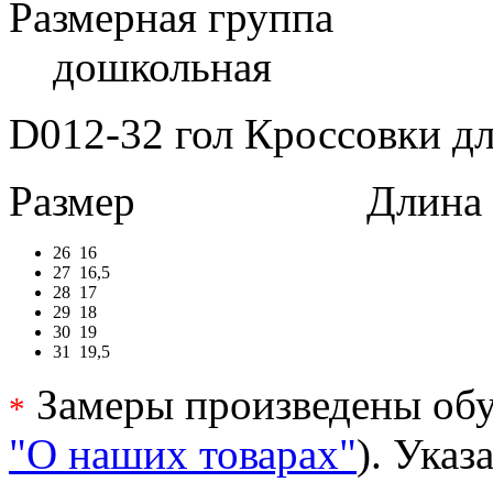
Размерная группа
дошкольная
D012-32 гол Кроссовки дл
Размер
Длина в 
26
16
27
16,5
28
17
29
18
30
19
31
19,5
Замеры произведены обу
*
"О наших товарах"
). Ука