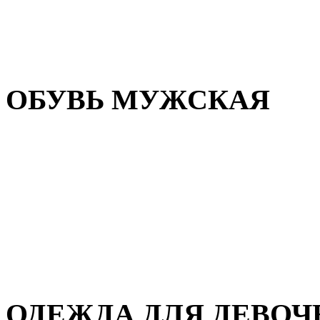
Резиновая обувь
Зимние сапоги и ботинки
Домашняя обувь
ОБУВЬ МУЖСКАЯ
Летняя обувь
Кеды и кроссовки
Полуботинки и мокасины
Демисезонная обувь
Зимняя обувь
Домашняя обувь
ОДЕЖДА ДЛЯ ДЕВОЧ