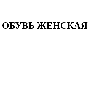
Домашняя обувь
Валенки
ОБУВЬ ЖЕНСКАЯ
Пляжная обувь
Летняя обувь
Кроссовки, кеды и слипон
Балетки и мокасины
Туфли на каблуке
Туфли на танкетке
Закрытые туфли
Демисезонная обувь