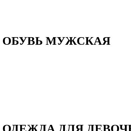
Резиновая обувь
Зимние сапоги и ботинки
Домашняя обувь
ОБУВЬ МУЖСКАЯ
Летняя обувь
Кеды и кроссовки
Полуботинки и мокасины
Демисезонная обувь
Зимняя обувь
Домашняя обувь
ОДЕЖДА ДЛЯ ДЕВОЧ