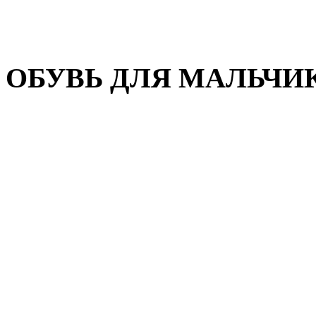
Домашняя обувь
Валенки
ОБУВЬ ДЛЯ МАЛЬЧИ
Пляжная обувь
Сандалии, открытые туфл
Кроссовки
Кеды и слипоны
Туфли и полуботинки
Демисезонная обувь
Резиновые сапоги
Зимняя обувь