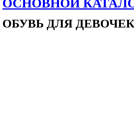
ОСНОВНОЙ КАТАЛ
ОБУВЬ ДЛЯ ДЕВОЧЕ
Пляжная обувь
Сандалии и босоножки
Кроссовки
Кеды и слипоны
Туфли и мокасины
Закрытые туфли
Демисезонная обувь
Резиновые сапоги
Зимняя обувь