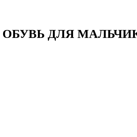
Домашняя обувь
Валенки
ОБУВЬ ДЛЯ МАЛЬЧИ
Пляжная обувь
Сандалии, открытые туфл
Кроссовки
Кеды и слипоны
Туфли и полуботинки
Демисезонная обувь
Резиновые сапоги
Зимняя обувь