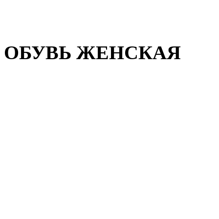
Домашняя обувь
Валенки
ОБУВЬ ЖЕНСКАЯ
Пляжная обувь
Летняя обувь
Кроссовки, кеды и слипон
Балетки и мокасины
Туфли на каблуке
Туфли на танкетке
Закрытые туфли
Демисезонная обувь