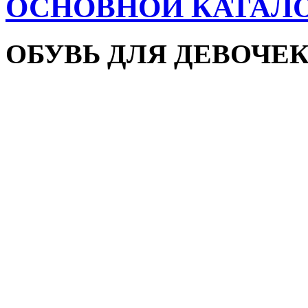
ОСНОВНОЙ КАТАЛ
ОБУВЬ ДЛЯ ДЕВОЧЕ
Пляжная обувь
Сандалии и босоножки
Кроссовки
Кеды и слипоны
Туфли и мокасины
Закрытые туфли
Демисезонная обувь
Резиновые сапоги
Зимняя обувь