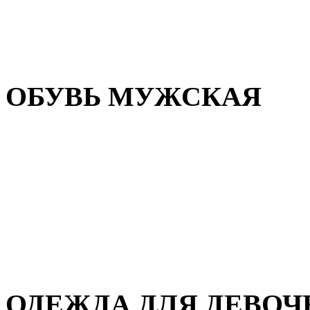
Резиновая обувь
Зимние сапоги и ботинки
Домашняя обувь
ОБУВЬ МУЖСКАЯ
Летняя обувь
Кеды и кроссовки
Полуботинки и мокасины
Демисезонная обувь
Зимняя обувь
Домашняя обувь
ОДЕЖДА ДЛЯ ДЕВОЧ