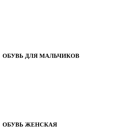
Кроссовки
Кеды и слипоны
Туфли и мокасины
Закрытые туфли
Демисезонная обувь
Резиновые сапоги
Зимняя обувь
Домашняя обувь
Валенки
ОБУВЬ ДЛЯ МАЛЬЧИКОВ
Пляжная обувь
Сандалии, открытые туфли
Кроссовки
Кеды и слипоны
Туфли и полуботинки
Демисезонная обувь
Резиновые сапоги
Зимняя обувь
Домашняя обувь
Валенки
ОБУВЬ ЖЕНСКАЯ
Пляжная обувь