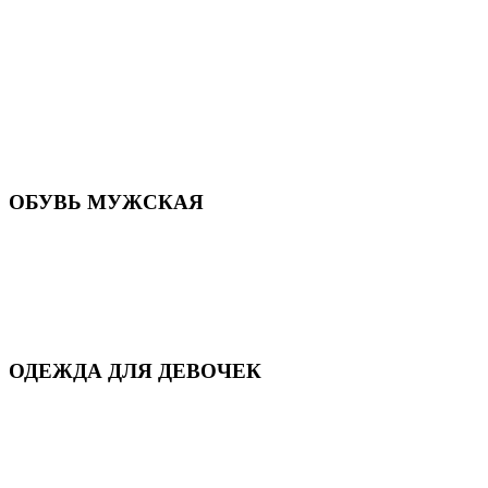
Летняя обувь
Кроссовки, кеды и слипоны
Балетки и мокасины
Туфли на каблуке
Туфли на танкетке
Закрытые туфли
Демисезонная обувь
Резиновая обувь
Зимние сапоги и ботинки
Домашняя обувь
ОБУВЬ МУЖСКАЯ
Летняя обувь
Кеды и кроссовки
Полуботинки и мокасины
Демисезонная обувь
Зимняя обувь
Домашняя обувь
ОДЕЖДА ДЛЯ ДЕВОЧЕК
Для дома и сна
Демисезонная
Повседневная
Зимняя