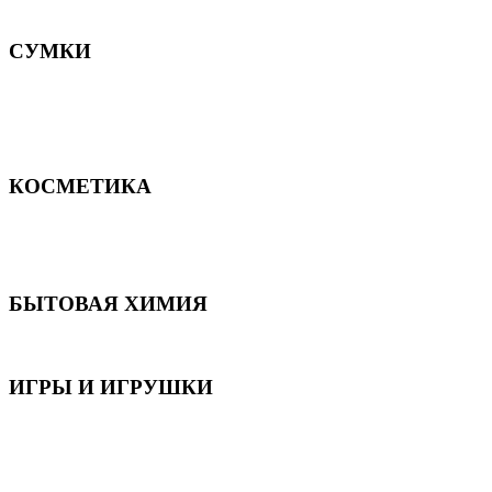
Постельное белье
СУМКИ
Сумки для девочек
Сумки для мальчиков
Сумки женские
Сумки мужские
КОСМЕТИКА
Для волос
Для лица
Для тела, рук и ног
БЫТОВАЯ ХИМИЯ
Бытовая химия
ИГРЫ И ИГРУШКИ
Игрушки для девочек
Игрушки для мальчиков
Игрушки универсальные