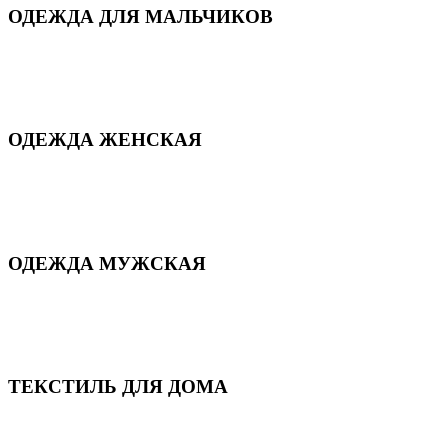
ОДЕЖДА ДЛЯ МАЛЬЧИКОВ
Для дома и сна
Демисезонная
Повседневная
Зимняя
ОДЕЖДА ЖЕНСКАЯ
Для дома и сна
Повседневная
Демисезонная
Зимняя
ОДЕЖДА МУЖСКАЯ
Демисезонная
Зимняя
Повседневная
Для дома и сна
ТЕКСТИЛЬ ДЛЯ ДОМА
Пледы и покрывала
Полотенца