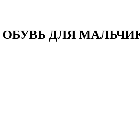
Домашняя обувь
Валенки
ОБУВЬ ДЛЯ МАЛЬЧИ
Пляжная обувь
Сандалии, открытые туфл
Кроссовки
Кеды и слипоны
Туфли и полуботинки
Демисезонная обувь
Резиновые сапоги
Зимняя обувь