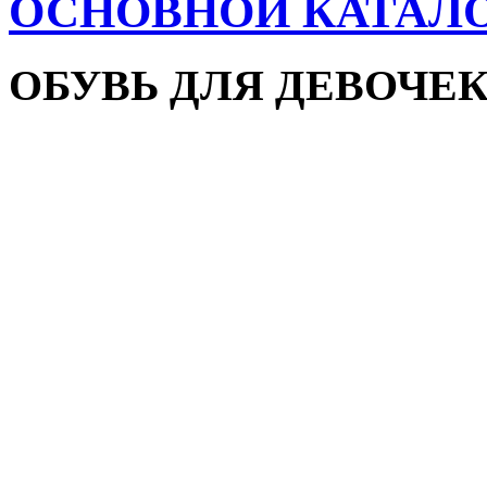
ОСНОВНОЙ КАТАЛ
ОБУВЬ ДЛЯ ДЕВОЧЕ
Пляжная обувь
Сандалии и босоножки
Кроссовки
Кеды и слипоны
Туфли и мокасины
Закрытые туфли
Демисезонная обувь
Резиновые сапоги
Зимняя обувь