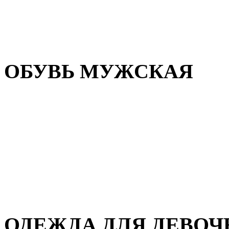
Резиновая обувь
Зимние сапоги и ботинки
Домашняя обувь
ОБУВЬ МУЖСКАЯ
Летняя обувь
Кеды и кроссовки
Полуботинки и мокасины
Демисезонная обувь
Зимняя обувь
Домашняя обувь
ОДЕЖДА ДЛЯ ДЕВОЧ