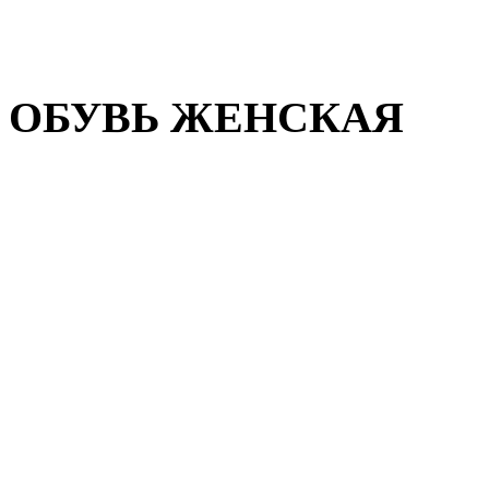
Домашняя обувь
Валенки
ОБУВЬ ЖЕНСКАЯ
Пляжная обувь
Летняя обувь
Кроссовки, кеды и слипон
Балетки и мокасины
Туфли на каблуке
Туфли на танкетке
Закрытые туфли
Демисезонная обувь