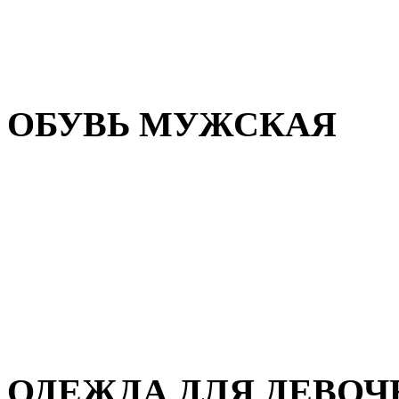
Резиновая обувь
Зимние сапоги и ботинки
Домашняя обувь
ОБУВЬ МУЖСКАЯ
Летняя обувь
Кеды и кроссовки
Полуботинки и мокасины
Демисезонная обувь
Зимняя обувь
Домашняя обувь
ОДЕЖДА ДЛЯ ДЕВОЧ