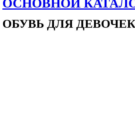
ОСНОВНОЙ КАТАЛ
ОБУВЬ ДЛЯ ДЕВОЧЕ
Пляжная обувь
Сандалии и босоножки
Кроссовки
Кеды и слипоны
Туфли и мокасины
Закрытые туфли
Демисезонная обувь
Резиновые сапоги
Зимняя обувь