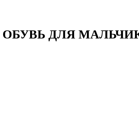
Домашняя обувь
Валенки
ОБУВЬ ДЛЯ МАЛЬЧИ
Пляжная обувь
Сандалии, открытые туфл
Кроссовки
Кеды и слипоны
Туфли и полуботинки
Демисезонная обувь
Резиновые сапоги
Зимняя обувь