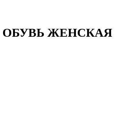
Домашняя обувь
Валенки
ОБУВЬ ЖЕНСКАЯ
Пляжная обувь
Летняя обувь
Кроссовки, кеды и слипон
Балетки и мокасины
Туфли на каблуке
Туфли на танкетке
Закрытые туфли
Демисезонная обувь