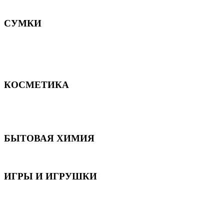
Постельное белье
СУМКИ
Сумки для девочек
Сумки для мальчиков
Сумки женские
Сумки мужские
КОСМЕТИКА
Для волос
Для лица
Для тела, рук и ног
БЫТОВАЯ ХИМИЯ
Бытовая химия
ИГРЫ И ИГРУШКИ
Игрушки для девочек
Игрушки для мальчиков
Игрушки универсальные