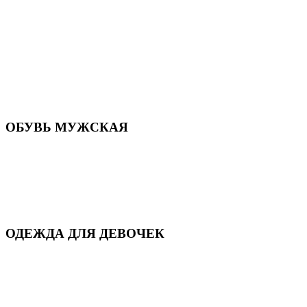
Летняя обувь
Кроссовки, кеды и слипоны
Балетки и мокасины
Туфли на каблуке
Туфли на танкетке
Закрытые туфли
Демисезонная обувь
Резиновая обувь
Зимние сапоги и ботинки
Домашняя обувь
ОБУВЬ МУЖСКАЯ
Летняя обувь
Кеды и кроссовки
Полуботинки и мокасины
Демисезонная обувь
Зимняя обувь
Домашняя обувь
ОДЕЖДА ДЛЯ ДЕВОЧЕК
Для дома и сна
Демисезонная
Повседневная
Зимняя