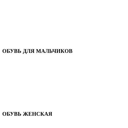
Кроссовки
Кеды и слипоны
Туфли и мокасины
Закрытые туфли
Демисезонная обувь
Резиновые сапоги
Зимняя обувь
Домашняя обувь
Валенки
ОБУВЬ ДЛЯ МАЛЬЧИКОВ
Пляжная обувь
Сандалии, открытые туфли
Кроссовки
Кеды и слипоны
Туфли и полуботинки
Демисезонная обувь
Резиновые сапоги
Зимняя обувь
Домашняя обувь
Валенки
ОБУВЬ ЖЕНСКАЯ
Пляжная обувь