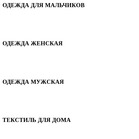
ОДЕЖДА ДЛЯ МАЛЬЧИКОВ
Для дома и сна
Демисезонная
Повседневная
Зимняя
ОДЕЖДА ЖЕНСКАЯ
Для дома и сна
Повседневная
Демисезонная
Зимняя
ОДЕЖДА МУЖСКАЯ
Демисезонная
Зимняя
Повседневная
Для дома и сна
ТЕКСТИЛЬ ДЛЯ ДОМА
Пледы и покрывала
Полотенца