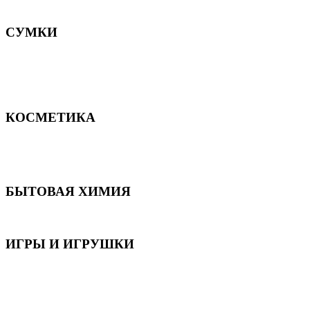
Постельное белье
СУМКИ
Сумки для девочек
Сумки для мальчиков
Сумки женские
Сумки мужские
КОСМЕТИКА
Для волос
Для лица
Для тела, рук и ног
БЫТОВАЯ ХИМИЯ
Бытовая химия
ИГРЫ И ИГРУШКИ
Игрушки для девочек
Игрушки для мальчиков
Игрушки универсальные