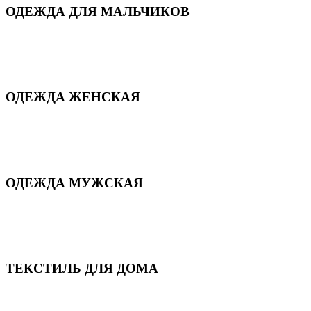
ОДЕЖДА ДЛЯ МАЛЬЧИКОВ
Для дома и сна
Демисезонная
Повседневная
Зимняя
ОДЕЖДА ЖЕНСКАЯ
Для дома и сна
Повседневная
Демисезонная
Зимняя
ОДЕЖДА МУЖСКАЯ
Демисезонная
Зимняя
Повседневная
Для дома и сна
ТЕКСТИЛЬ ДЛЯ ДОМА
Пледы и покрывала
Полотенца