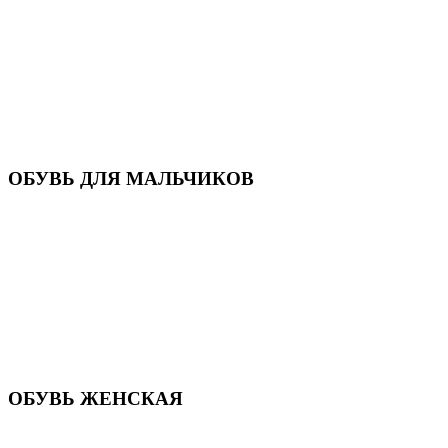
Кроссовки
Кеды и слипоны
Туфли и мокасины
Закрытые туфли
Демисезонная обувь
Резиновые сапоги
Зимняя обувь
Домашняя обувь
Валенки
ОБУВЬ ДЛЯ МАЛЬЧИКОВ
Пляжная обувь
Сандалии, открытые туфли
Кроссовки
Кеды и слипоны
Туфли и полуботинки
Демисезонная обувь
Резиновые сапоги
Зимняя обувь
Домашняя обувь
Валенки
ОБУВЬ ЖЕНСКАЯ
Пляжная обувь