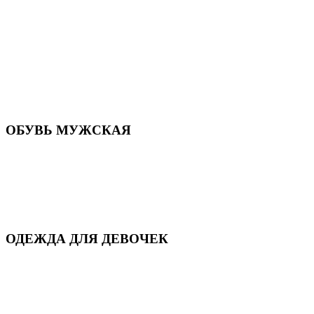
Летняя обувь
Кроссовки, кеды и слипоны
Балетки и мокасины
Туфли на каблуке
Туфли на танкетке
Закрытые туфли
Демисезонная обувь
Резиновая обувь
Зимние сапоги и ботинки
Домашняя обувь
ОБУВЬ МУЖСКАЯ
Летняя обувь
Кеды и кроссовки
Полуботинки и мокасины
Демисезонная обувь
Зимняя обувь
Домашняя обувь
ОДЕЖДА ДЛЯ ДЕВОЧЕК
Для дома и сна
Демисезонная
Повседневная
Зимняя