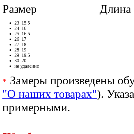
Размер
Длина в 
23
15.5
24
16
25
16.5
26
17
27
18
28
19
29
19.5
30
20
на удаление
Замеры произведены обу
*
"О наших товарах"
). Ука
примерными.