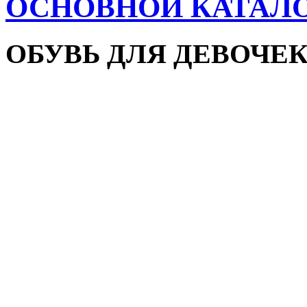
ОСНОВНОЙ КАТАЛ
ОБУВЬ ДЛЯ ДЕВОЧЕ
Пляжная обувь
Сандалии и босоножки
Кроссовки
Кеды и слипоны
Туфли и мокасины
Закрытые туфли
Демисезонная обувь
Резиновые сапоги
Зимняя обувь