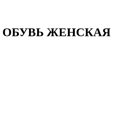
Домашняя обувь
Валенки
ОБУВЬ ЖЕНСКАЯ
Пляжная обувь
Летняя обувь
Кроссовки, кеды и слипон
Балетки и мокасины
Туфли на каблуке
Туфли на танкетке
Закрытые туфли
Демисезонная обувь