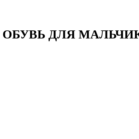
Домашняя обувь
Валенки
ОБУВЬ ДЛЯ МАЛЬЧИ
Пляжная обувь
Сандалии, открытые туфл
Кроссовки
Кеды и слипоны
Туфли и полуботинки
Демисезонная обувь
Резиновые сапоги
Зимняя обувь