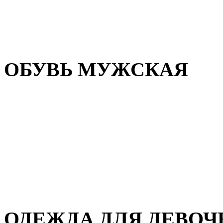
Резиновая обувь
Зимние сапоги и ботинки
Домашняя обувь
ОБУВЬ МУЖСКАЯ
Летняя обувь
Кеды и кроссовки
Полуботинки и мокасины
Демисезонная обувь
Зимняя обувь
Домашняя обувь
ОДЕЖДА ДЛЯ ДЕВОЧ