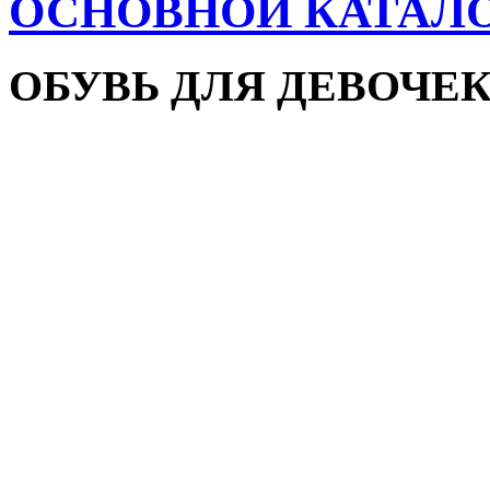
ОСНОВНОЙ КАТАЛ
ОБУВЬ ДЛЯ ДЕВОЧЕ
Пляжная обувь
Сандалии и босоножки
Кроссовки
Кеды и слипоны
Туфли и мокасины
Закрытые туфли
Демисезонная обувь
Резиновые сапоги
Зимняя обувь