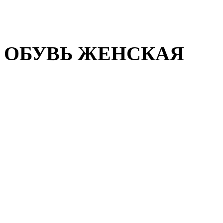
Домашняя обувь
Валенки
ОБУВЬ ЖЕНСКАЯ
Пляжная обувь
Летняя обувь
Кроссовки, кеды и слипон
Балетки и мокасины
Туфли на каблуке
Туфли на танкетке
Закрытые туфли
Демисезонная обувь