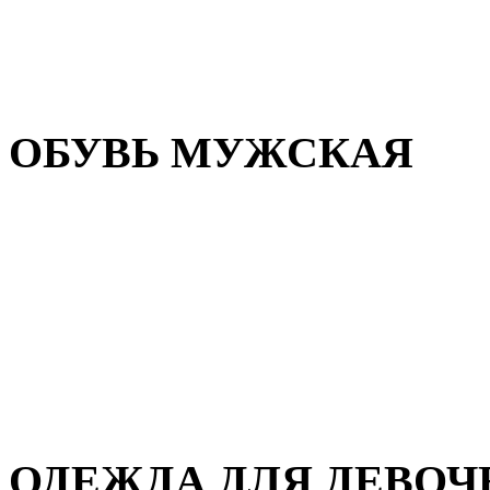
Резиновая обувь
Зимние сапоги и ботинки
Домашняя обувь
ОБУВЬ МУЖСКАЯ
Летняя обувь
Кеды и кроссовки
Полуботинки и мокасины
Демисезонная обувь
Зимняя обувь
Домашняя обувь
ОДЕЖДА ДЛЯ ДЕВОЧ