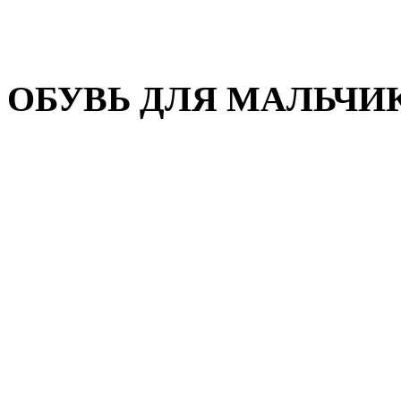
Домашняя обувь
Валенки
ОБУВЬ ДЛЯ МАЛЬЧИ
Пляжная обувь
Сандалии, открытые туфл
Кроссовки
Кеды и слипоны
Туфли и полуботинки
Демисезонная обувь
Резиновые сапоги
Зимняя обувь