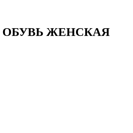
Домашняя обувь
Валенки
ОБУВЬ ЖЕНСКАЯ
Пляжная обувь
Летняя обувь
Кроссовки, кеды и слипон
Балетки и мокасины
Туфли на каблуке
Туфли на танкетке
Закрытые туфли
Демисезонная обувь