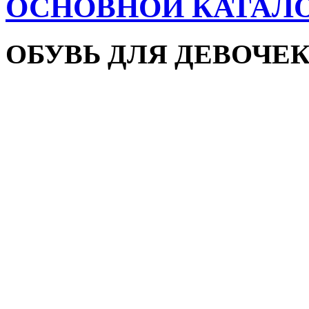
ОСНОВНОЙ КАТАЛ
ОБУВЬ ДЛЯ ДЕВОЧЕ
Пляжная обувь
Сандалии и босоножки
Кроссовки
Кеды и слипоны
Туфли и мокасины
Закрытые туфли
Демисезонная обувь
Резиновые сапоги
Зимняя обувь