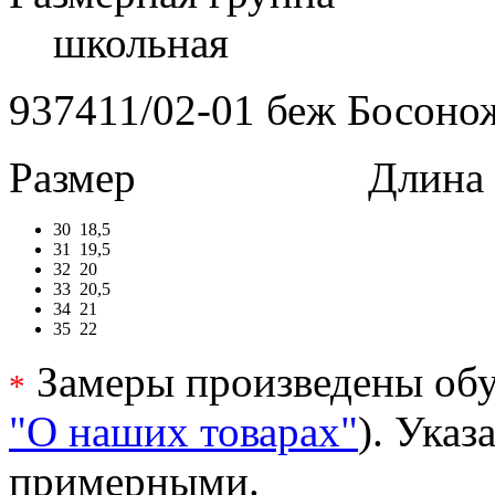
школьная
937411/02-01 беж Босонож
Размер
Длина в 
30
18,5
31
19,5
32
20
33
20,5
34
21
35
22
Замеры произведены обу
*
"О наших товарах"
). Ука
примерными.