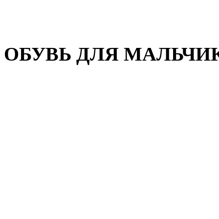
Домашняя обувь
Валенки
ОБУВЬ ДЛЯ МАЛЬЧИ
Пляжная обувь
Сандалии, открытые туфл
Кроссовки
Кеды и слипоны
Туфли и полуботинки
Демисезонная обувь
Резиновые сапоги
Зимняя обувь