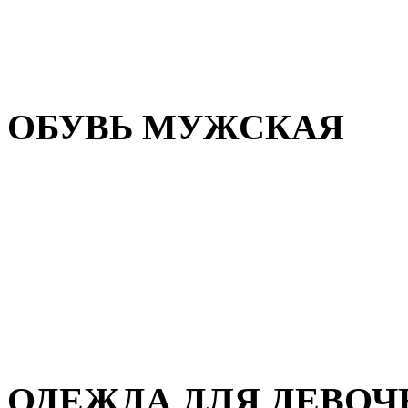
Резиновая обувь
Зимние сапоги и ботинки
Домашняя обувь
ОБУВЬ МУЖСКАЯ
Летняя обувь
Кеды и кроссовки
Полуботинки и мокасины
Демисезонная обувь
Зимняя обувь
Домашняя обувь
ОДЕЖДА ДЛЯ ДЕВОЧ