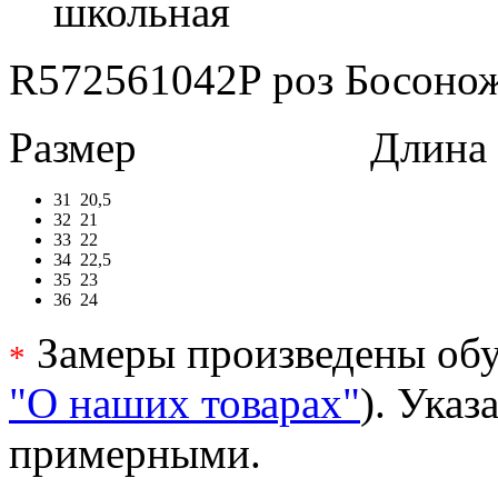
школьная
R572561042P роз Босоножк
Размер
Длина в 
31
20,5
32
21
33
22
34
22,5
35
23
36
24
Замеры произведены обу
*
"О наших товарах"
). Ука
примерными.