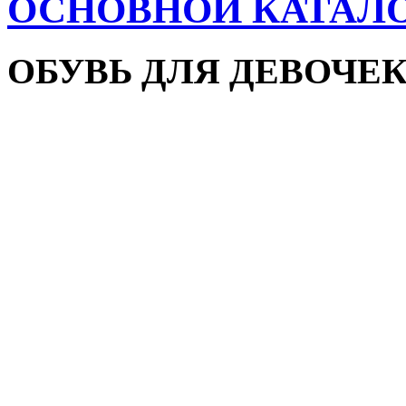
ОСНОВНОЙ КАТАЛ
ОБУВЬ ДЛЯ ДЕВОЧЕ
Пляжная обувь
Сандалии и босоножки
Кроссовки
Кеды и слипоны
Туфли и мокасины
Закрытые туфли
Демисезонная обувь
Резиновые сапоги
Зимняя обувь