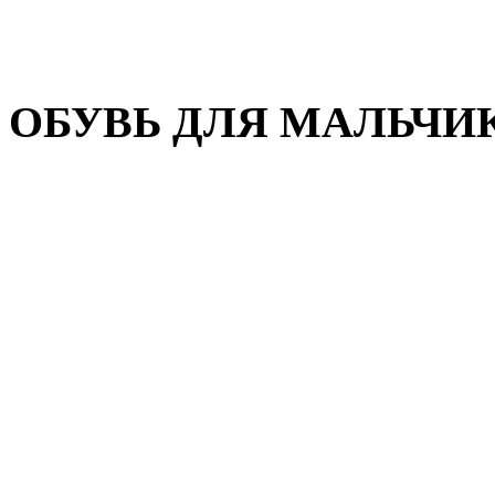
Домашняя обувь
Валенки
ОБУВЬ ДЛЯ МАЛЬЧИ
Пляжная обувь
Сандалии, открытые туфл
Кроссовки
Кеды и слипоны
Туфли и полуботинки
Демисезонная обувь
Резиновые сапоги
Зимняя обувь