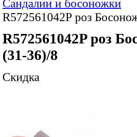
Сандалии и босоножки
R572561042P роз Босоножк
R572561042P роз Бо
(31-36)/8
Скидка