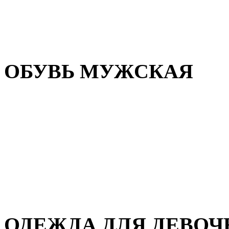
Резиновая обувь
Зимние сапоги и ботинки
Домашняя обувь
ОБУВЬ МУЖСКАЯ
Летняя обувь
Кеды и кроссовки
Полуботинки и мокасины
Демисезонная обувь
Зимняя обувь
Домашняя обувь
ОДЕЖДА ДЛЯ ДЕВОЧ