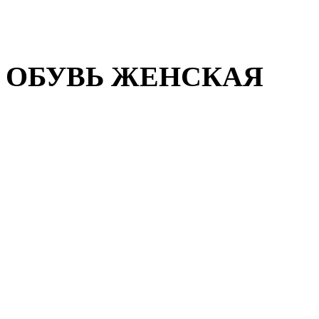
Домашняя обувь
Валенки
ОБУВЬ ЖЕНСКАЯ
Пляжная обувь
Летняя обувь
Кроссовки, кеды и слипон
Балетки и мокасины
Туфли на каблуке
Туфли на танкетке
Закрытые туфли
Демисезонная обувь