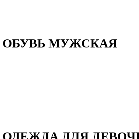
Резиновая обувь
Зимние сапоги и ботинки
Домашняя обувь
ОБУВЬ МУЖСКАЯ
Летняя обувь
Кеды и кроссовки
Полуботинки и мокасины
Демисезонная обувь
Зимняя обувь
Домашняя обувь
ОДЕЖДА ДЛЯ ДЕВОЧ