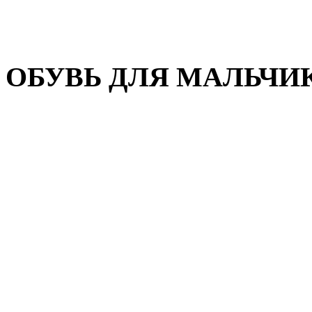
Домашняя обувь
Валенки
ОБУВЬ ДЛЯ МАЛЬЧИ
Пляжная обувь
Сандалии, открытые туфл
Кроссовки
Кеды и слипоны
Туфли и полуботинки
Демисезонная обувь
Резиновые сапоги
Зимняя обувь