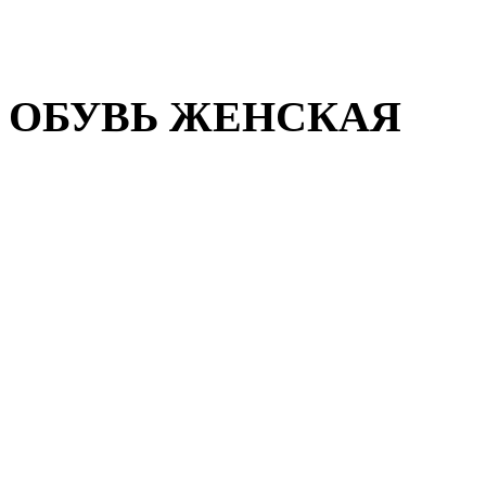
Домашняя обувь
Валенки
ОБУВЬ ЖЕНСКАЯ
Пляжная обувь
Летняя обувь
Кроссовки, кеды и слипон
Балетки и мокасины
Туфли на каблуке
Туфли на танкетке
Закрытые туфли
Демисезонная обувь