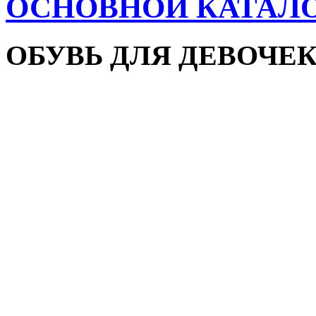
ОСНОВНОЙ КАТАЛ
ОБУВЬ ДЛЯ ДЕВОЧЕ
Пляжная обувь
Сандалии и босоножки
Кроссовки
Кеды и слипоны
Туфли и мокасины
Закрытые туфли
Демисезонная обувь
Резиновые сапоги
Зимняя обувь