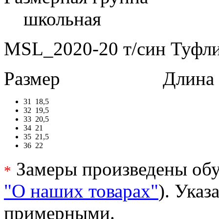
школьная
MSL_2020-20 т/син Туфли 
Размер
Длина в 
31
18,5
32
19,5
33
20,5
34
21
35
21,5
36
22
Замеры произведены обу
*
"О наших товарах"
). Ука
примерными.