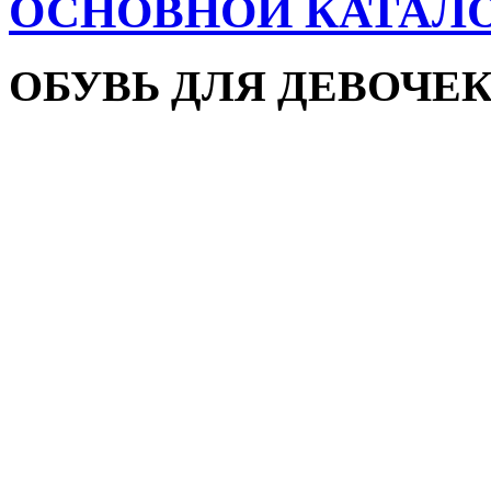
ОСНОВНОЙ КАТАЛ
ОБУВЬ ДЛЯ ДЕВОЧЕ
Пляжная обувь
Сандалии и босоножки
Кроссовки
Кеды и слипоны
Туфли и мокасины
Закрытые туфли
Демисезонная обувь
Резиновые сапоги
Зимняя обувь