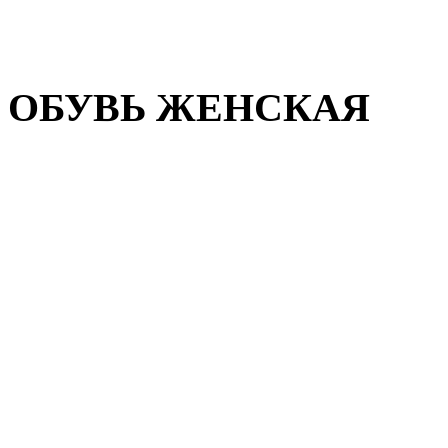
Домашняя обувь
Валенки
ОБУВЬ ЖЕНСКАЯ
Пляжная обувь
Летняя обувь
Кроссовки, кеды и слипон
Балетки и мокасины
Туфли на каблуке
Туфли на танкетке
Закрытые туфли
Демисезонная обувь