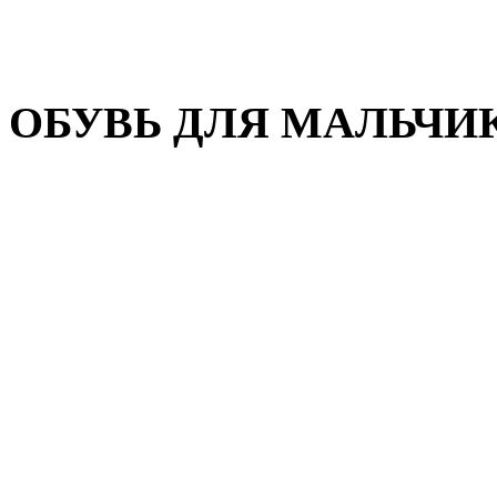
Домашняя обувь
Валенки
ОБУВЬ ДЛЯ МАЛЬЧИ
Пляжная обувь
Сандалии, открытые туфл
Кроссовки
Кеды и слипоны
Туфли и полуботинки
Демисезонная обувь
Резиновые сапоги
Зимняя обувь