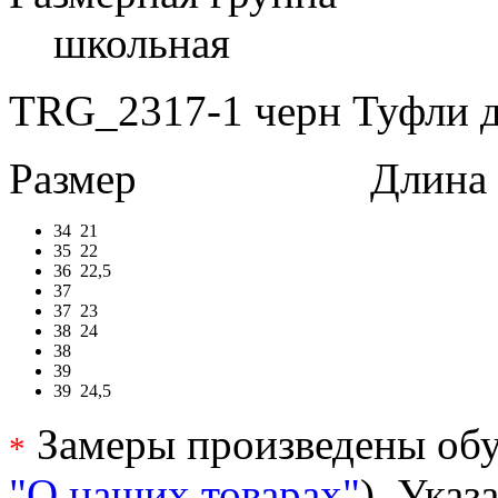
школьная
TRG_2317-1 черн Туфли дл
Размер
Длина в 
34
21
35
22
36
22,5
37
37
23
38
24
38
39
39
24,5
Замеры произведены обу
*
"О наших товарах"
). Ука