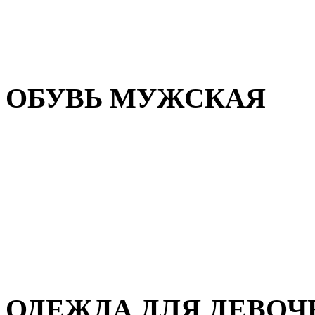
Резиновая обувь
Зимние сапоги и ботинки
Домашняя обувь
ОБУВЬ МУЖСКАЯ
Летняя обувь
Кеды и кроссовки
Полуботинки и мокасины
Демисезонная обувь
Зимняя обувь
Домашняя обувь
ОДЕЖДА ДЛЯ ДЕВОЧ