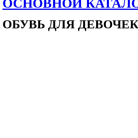
ОСНОВНОЙ КАТАЛ
ОБУВЬ ДЛЯ ДЕВОЧЕ
Пляжная обувь
Сандалии и босоножки
Кроссовки
Кеды и слипоны
Туфли и мокасины
Закрытые туфли
Демисезонная обувь
Резиновые сапоги
Зимняя обувь