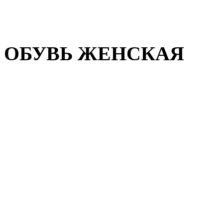
Домашняя обувь
Валенки
ОБУВЬ ЖЕНСКАЯ
Пляжная обувь
Летняя обувь
Кроссовки, кеды и слипон
Балетки и мокасины
Туфли на каблуке
Туфли на танкетке
Закрытые туфли
Демисезонная обувь