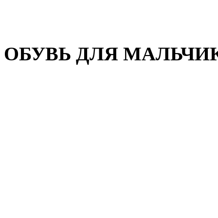
Домашняя обувь
Валенки
ОБУВЬ ДЛЯ МАЛЬЧИ
Пляжная обувь
Сандалии, открытые туфл
Кроссовки
Кеды и слипоны
Туфли и полуботинки
Демисезонная обувь
Резиновые сапоги
Зимняя обувь