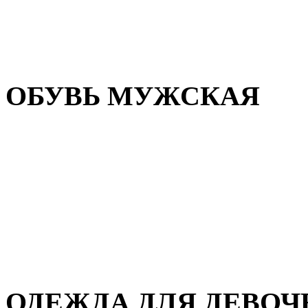
Резиновая обувь
Зимние сапоги и ботинки
Домашняя обувь
ОБУВЬ МУЖСКАЯ
Летняя обувь
Кеды и кроссовки
Полуботинки и мокасины
Демисезонная обувь
Зимняя обувь
Домашняя обувь
ОДЕЖДА ДЛЯ ДЕВОЧ