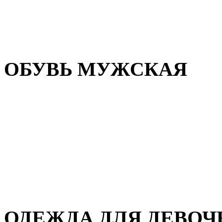
Резиновая обувь
Зимние сапоги и ботинки
Домашняя обувь
ОБУВЬ МУЖСКАЯ
Летняя обувь
Кеды и кроссовки
Полуботинки и мокасины
Демисезонная обувь
Зимняя обувь
Домашняя обувь
ОДЕЖДА ДЛЯ ДЕВОЧ