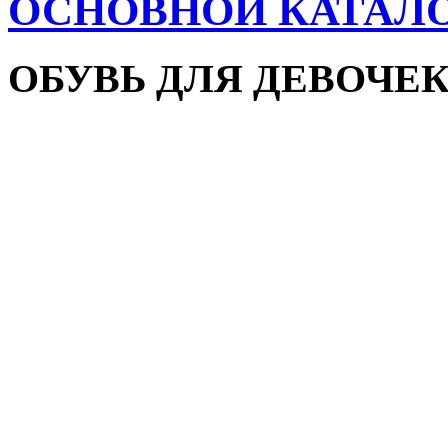
ОСНОВНОЙ КАТАЛ
ОБУВЬ ДЛЯ ДЕВОЧЕ
Пляжная обувь
Сандалии и босоножки
Кроссовки
Кеды и слипоны
Туфли и мокасины
Закрытые туфли
Демисезонная обувь
Резиновые сапоги
Зимняя обувь