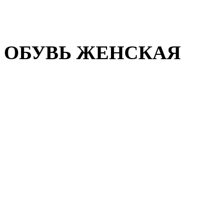
Домашняя обувь
Валенки
ОБУВЬ ЖЕНСКАЯ
Пляжная обувь
Летняя обувь
Кроссовки, кеды и слипон
Балетки и мокасины
Туфли на каблуке
Туфли на танкетке
Закрытые туфли
Демисезонная обувь