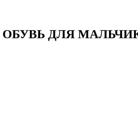
Домашняя обувь
Валенки
ОБУВЬ ДЛЯ МАЛЬЧИ
Пляжная обувь
Сандалии, открытые туфл
Кроссовки
Кеды и слипоны
Туфли и полуботинки
Демисезонная обувь
Резиновые сапоги
Зимняя обувь