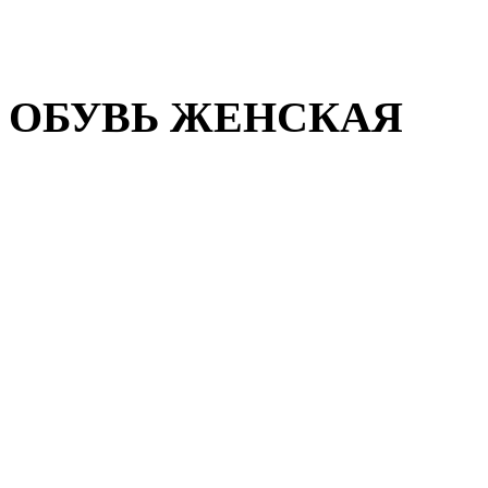
Домашняя обувь
Валенки
ОБУВЬ ЖЕНСКАЯ
Пляжная обувь
Летняя обувь
Кроссовки, кеды и слипон
Балетки и мокасины
Туфли на каблуке
Туфли на танкетке
Закрытые туфли
Демисезонная обувь