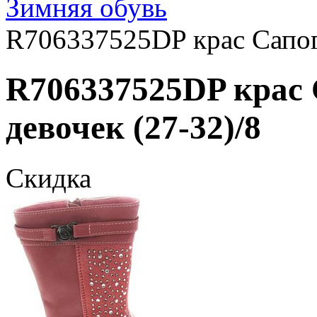
Зимняя обувь
R706337525DP крас Сапоги
R706337525DP крас 
девочек (27-32)/8
Скидка