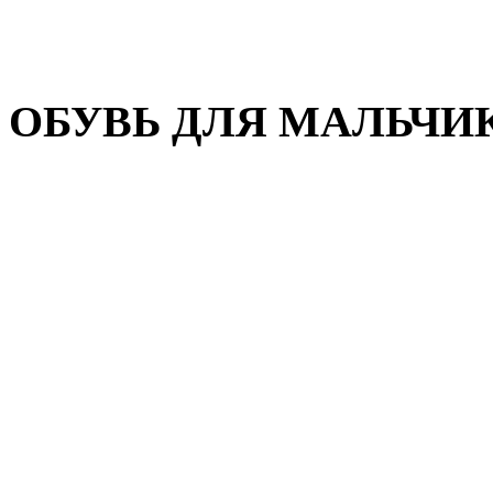
Домашняя обувь
Валенки
ОБУВЬ ДЛЯ МАЛЬЧИ
Пляжная обувь
Сандалии, открытые туфл
Кроссовки
Кеды и слипоны
Туфли и полуботинки
Демисезонная обувь
Резиновые сапоги
Зимняя обувь