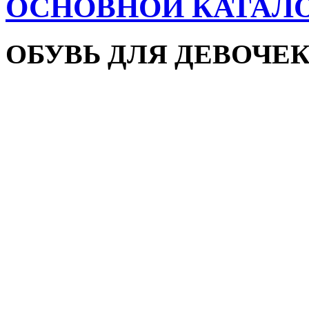
ОСНОВНОЙ КАТАЛ
ОБУВЬ ДЛЯ ДЕВОЧЕ
Пляжная обувь
Сандалии и босоножки
Кроссовки
Кеды и слипоны
Туфли и мокасины
Закрытые туфли
Демисезонная обувь
Резиновые сапоги
Зимняя обувь