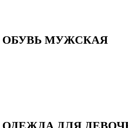
Резиновая обувь
Зимние сапоги и ботинки
Домашняя обувь
ОБУВЬ МУЖСКАЯ
Летняя обувь
Кеды и кроссовки
Полуботинки и мокасины
Демисезонная обувь
Зимняя обувь
Домашняя обувь
ОДЕЖДА ДЛЯ ДЕВОЧ