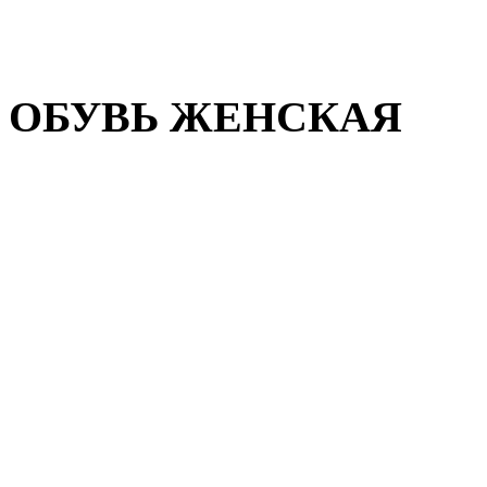
Домашняя обувь
Валенки
ОБУВЬ ЖЕНСКАЯ
Пляжная обувь
Летняя обувь
Кроссовки, кеды и слипон
Балетки и мокасины
Туфли на каблуке
Туфли на танкетке
Закрытые туфли
Демисезонная обувь