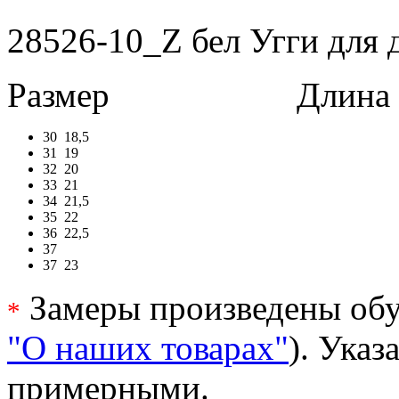
28526-10_Z бел Угги для д
Размер
Длина в 
30
18,5
31
19
32
20
33
21
34
21,5
35
22
36
22,5
37
37
23
Замеры произведены обу
*
"О наших товарах"
). Ука
примерными.