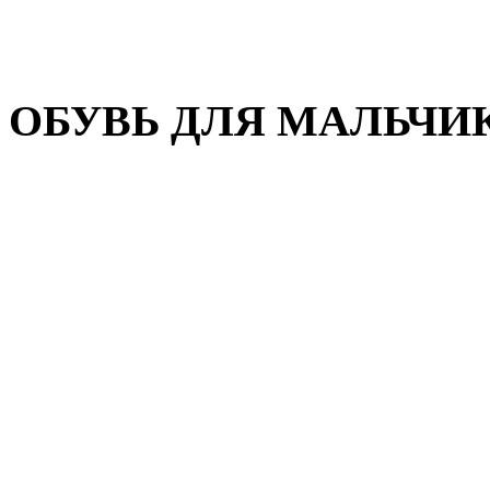
Домашняя обувь
Валенки
ОБУВЬ ДЛЯ МАЛЬЧИ
Пляжная обувь
Сандалии, открытые туфл
Кроссовки
Кеды и слипоны
Туфли и полуботинки
Демисезонная обувь
Резиновые сапоги
Зимняя обувь