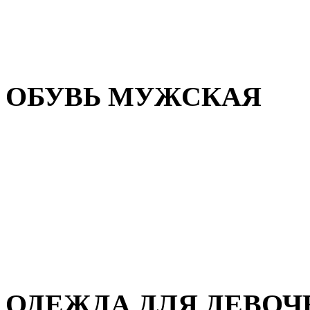
Резиновая обувь
Зимние сапоги и ботинки
Домашняя обувь
ОБУВЬ МУЖСКАЯ
Летняя обувь
Кеды и кроссовки
Полуботинки и мокасины
Демисезонная обувь
Зимняя обувь
Домашняя обувь
ОДЕЖДА ДЛЯ ДЕВОЧ