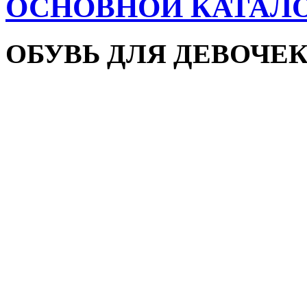
ОСНОВНОЙ КАТАЛ
ОБУВЬ ДЛЯ ДЕВОЧЕ
Пляжная обувь
Сандалии и босоножки
Кроссовки
Кеды и слипоны
Туфли и мокасины
Закрытые туфли
Демисезонная обувь
Резиновые сапоги
Зимняя обувь