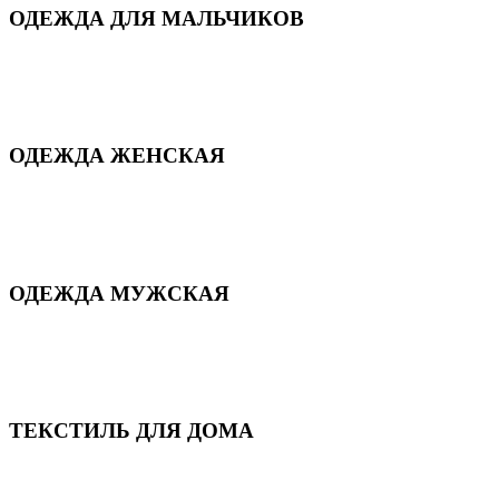
ОДЕЖДА ДЛЯ МАЛЬЧИКОВ
Для дома и сна
Демисезонная
Повседневная
Зимняя
ОДЕЖДА ЖЕНСКАЯ
Для дома и сна
Повседневная
Демисезонная
Зимняя
ОДЕЖДА МУЖСКАЯ
Демисезонная
Зимняя
Повседневная
Для дома и сна
ТЕКСТИЛЬ ДЛЯ ДОМА
Пледы и покрывала
Полотенца