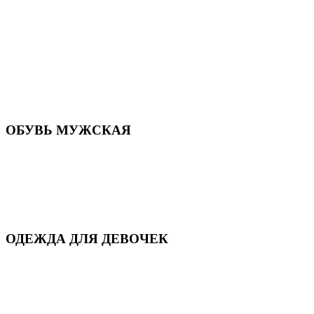
Летняя обувь
Кроссовки, кеды и слипоны
Балетки и мокасины
Туфли на каблуке
Туфли на танкетке
Закрытые туфли
Демисезонная обувь
Резиновая обувь
Зимние сапоги и ботинки
Домашняя обувь
ОБУВЬ МУЖСКАЯ
Летняя обувь
Кеды и кроссовки
Полуботинки и мокасины
Демисезонная обувь
Зимняя обувь
Домашняя обувь
ОДЕЖДА ДЛЯ ДЕВОЧЕК
Для дома и сна
Демисезонная
Повседневная
Зимняя