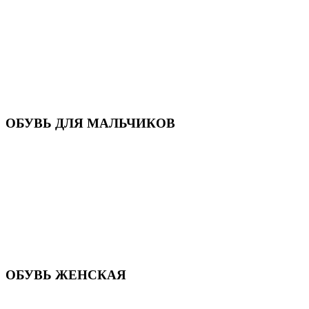
Кроссовки
Кеды и слипоны
Туфли и мокасины
Закрытые туфли
Демисезонная обувь
Резиновые сапоги
Зимняя обувь
Домашняя обувь
Валенки
ОБУВЬ ДЛЯ МАЛЬЧИКОВ
Пляжная обувь
Сандалии, открытые туфли
Кроссовки
Кеды и слипоны
Туфли и полуботинки
Демисезонная обувь
Резиновые сапоги
Зимняя обувь
Домашняя обувь
Валенки
ОБУВЬ ЖЕНСКАЯ
Пляжная обувь