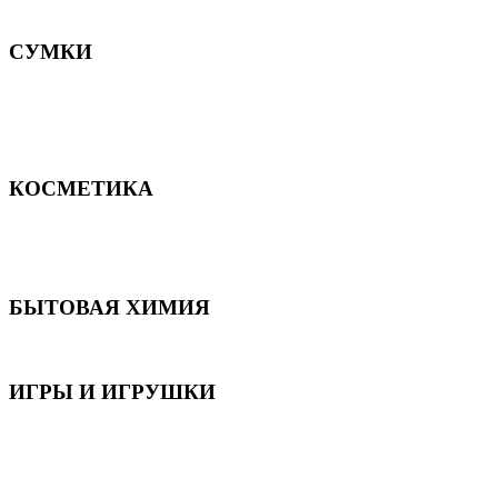
Постельное белье
СУМКИ
Сумки для девочек
Сумки для мальчиков
Сумки женские
Сумки мужские
КОСМЕТИКА
Для волос
Для лица
Для тела, рук и ног
БЫТОВАЯ ХИМИЯ
Бытовая химия
ИГРЫ И ИГРУШКИ
Игрушки для девочек
Игрушки для мальчиков
Игрушки универсальные