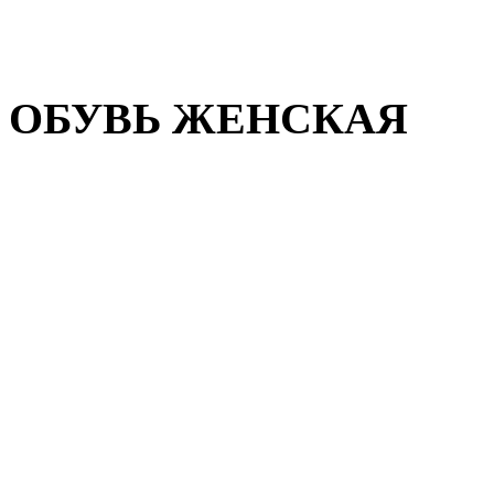
Домашняя обувь
Валенки
ОБУВЬ ЖЕНСКАЯ
Пляжная обувь
Летняя обувь
Кроссовки, кеды и слипон
Балетки и мокасины
Туфли на каблуке
Туфли на танкетке
Закрытые туфли
Демисезонная обувь