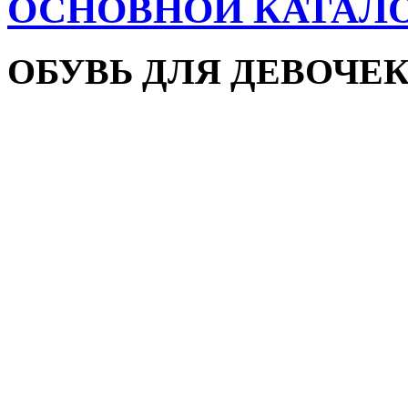
ОСНОВНОЙ КАТАЛ
ОБУВЬ ДЛЯ ДЕВОЧЕ
Пляжная обувь
Сандалии и босоножки
Кроссовки
Кеды и слипоны
Туфли и мокасины
Закрытые туфли
Демисезонная обувь
Резиновые сапоги
Зимняя обувь