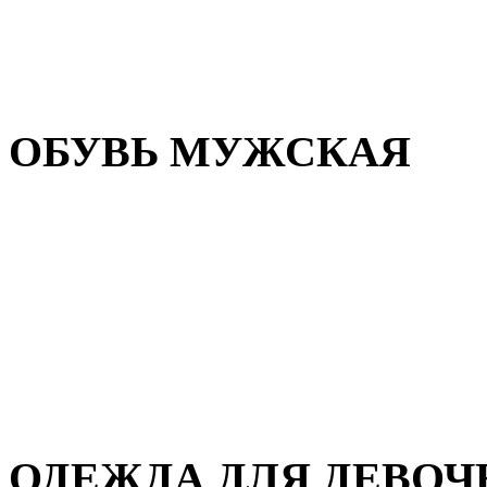
Резиновая обувь
Зимние сапоги и ботинки
Домашняя обувь
ОБУВЬ МУЖСКАЯ
Летняя обувь
Кеды и кроссовки
Полуботинки и мокасины
Демисезонная обувь
Зимняя обувь
Домашняя обувь
ОДЕЖДА ДЛЯ ДЕВОЧ