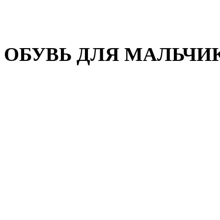
Домашняя обувь
Валенки
ОБУВЬ ДЛЯ МАЛЬЧИ
Пляжная обувь
Сандалии, открытые туфл
Кроссовки
Кеды и слипоны
Туфли и полуботинки
Демисезонная обувь
Резиновые сапоги
Зимняя обувь