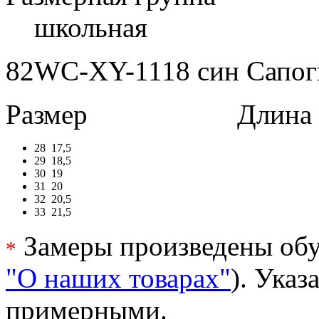
школьная
82WC-XY-1118 син Сапоги 
Размер
Длина в 
28
17,5
29
18,5
30
19
31
20
32
20,5
33
21,5
Замеры произведены обу
*
"О наших товарах"
). Ука
примерными.