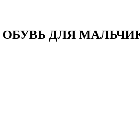
Домашняя обувь
Валенки
ОБУВЬ ДЛЯ МАЛЬЧИ
Пляжная обувь
Сандалии, открытые туфл
Кроссовки
Кеды и слипоны
Туфли и полуботинки
Демисезонная обувь
Резиновые сапоги
Зимняя обувь