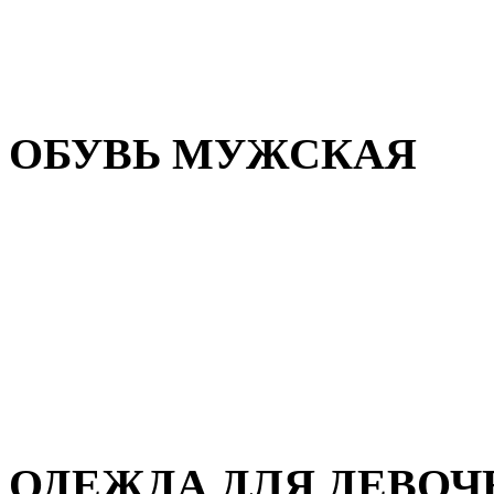
Резиновая обувь
Зимние сапоги и ботинки
Домашняя обувь
ОБУВЬ МУЖСКАЯ
Летняя обувь
Кеды и кроссовки
Полуботинки и мокасины
Демисезонная обувь
Зимняя обувь
Домашняя обувь
ОДЕЖДА ДЛЯ ДЕВОЧ