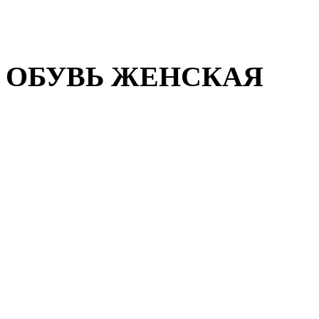
Домашняя обувь
Валенки
ОБУВЬ ЖЕНСКАЯ
Пляжная обувь
Летняя обувь
Кроссовки, кеды и слипон
Балетки и мокасины
Туфли на каблуке
Туфли на танкетке
Закрытые туфли
Демисезонная обувь