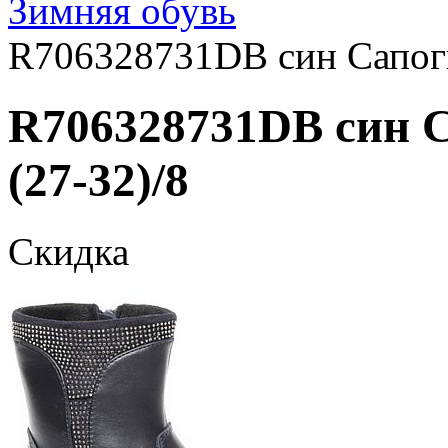
Зимняя обувь
R706328731DB син Сапоги 
R706328731DB син С
(27-32)/8
Скидка