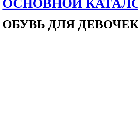
ОСНОВНОЙ КАТАЛ
ОБУВЬ ДЛЯ ДЕВОЧЕ
Пляжная обувь
Сандалии и босоножки
Кроссовки
Кеды и слипоны
Туфли и мокасины
Закрытые туфли
Демисезонная обувь
Резиновые сапоги
Зимняя обувь