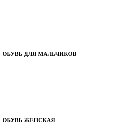
Кроссовки
Кеды и слипоны
Туфли и мокасины
Закрытые туфли
Демисезонная обувь
Резиновые сапоги
Зимняя обувь
Домашняя обувь
Валенки
ОБУВЬ ДЛЯ МАЛЬЧИКОВ
Пляжная обувь
Сандалии, открытые туфли
Кроссовки
Кеды и слипоны
Туфли и полуботинки
Демисезонная обувь
Резиновые сапоги
Зимняя обувь
Домашняя обувь
Валенки
ОБУВЬ ЖЕНСКАЯ
Пляжная обувь