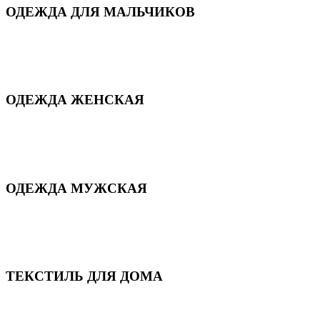
ОДЕЖДА ДЛЯ МАЛЬЧИКОВ
Для дома и сна
Демисезонная
Повседневная
Зимняя
ОДЕЖДА ЖЕНСКАЯ
Для дома и сна
Повседневная
Демисезонная
Зимняя
ОДЕЖДА МУЖСКАЯ
Демисезонная
Зимняя
Повседневная
Для дома и сна
ТЕКСТИЛЬ ДЛЯ ДОМА
Пледы и покрывала
Полотенца