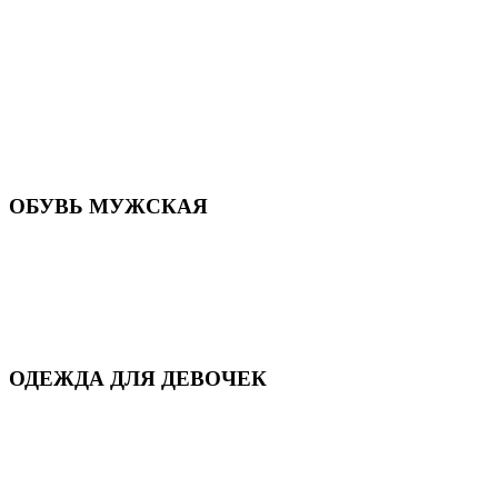
Летняя обувь
Кроссовки, кеды и слипоны
Балетки и мокасины
Туфли на каблуке
Туфли на танкетке
Закрытые туфли
Демисезонная обувь
Резиновая обувь
Зимние сапоги и ботинки
Домашняя обувь
ОБУВЬ МУЖСКАЯ
Летняя обувь
Кеды и кроссовки
Полуботинки и мокасины
Демисезонная обувь
Зимняя обувь
Домашняя обувь
ОДЕЖДА ДЛЯ ДЕВОЧЕК
Для дома и сна
Демисезонная
Повседневная
Зимняя