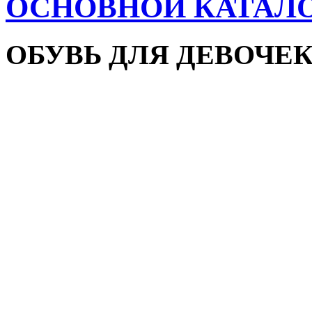
ОСНОВНОЙ КАТАЛ
ОБУВЬ ДЛЯ ДЕВОЧЕ
Пляжная обувь
Сандалии и босоножки
Кроссовки
Кеды и слипоны
Туфли и мокасины
Закрытые туфли
Демисезонная обувь
Резиновые сапоги
Зимняя обувь