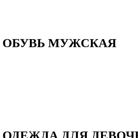
Резиновая обувь
Зимние сапоги и ботинки
Домашняя обувь
ОБУВЬ МУЖСКАЯ
Летняя обувь
Кеды и кроссовки
Полуботинки и мокасины
Демисезонная обувь
Зимняя обувь
Домашняя обувь
ОДЕЖДА ДЛЯ ДЕВОЧ